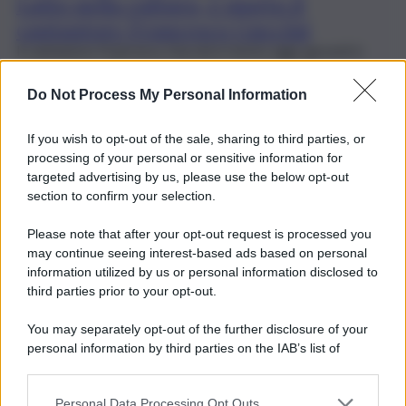
Lutto nella cultura, è morto il
cantautore Francesco Guccini
Il cantautore Francesco Guccini è morto oggi, giovedì 6
agosto. Aveva 86 anni. A renderlo noto la famiglia.
Cantastorie principe della canzone d’autore, è stato
Do Not Process My Personal Information
saldamente ancorato alle proprie matrici culturali e con una
vocazione da poeta, con brani entrati…
If you wish to opt-out of the sale, sharing to third parties, or
Redazione
processing of your personal or sensitive information for
targeted advertising by us, please use the below opt-out
section to confirm your selection.
Sport News
Please note that after your opt-out request is processed you
may continue seeing interest-based ads based on personal
information utilized by us or personal information disclosed to
third parties prior to your opt-out.
You may separately opt-out of the further disclosure of your
personal information by third parties on the IAB’s list of
downstream participants.
Personal Data Processing Opt Outs
This information may also be disclosed by us to third parties