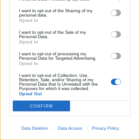
on the IAB’s List of Downstream Participants that may further
I want to opt-out of the Sharing of my
disclose it to other third parties.
personal data.
Opted In
I want to opt-out of the Sale of my
Personal Data.
Opted In
A PERTH
I want to opt-out of processing my
Il Palermo batte il Melbourne
Personal Data for Targeted Advertising.
Opted In
City e fa suo l’Anglo-
I want to opt-out of Collection, Use,
palermitan Trophy
Retention, Sale, and/or Sharing of my
Personal Data that Is Unrelated with the
Purposes for which it was collected.
Edoardo Ullo
Opted Out
CONFIRM
Data Deletion
Data Access
Privacy Policy