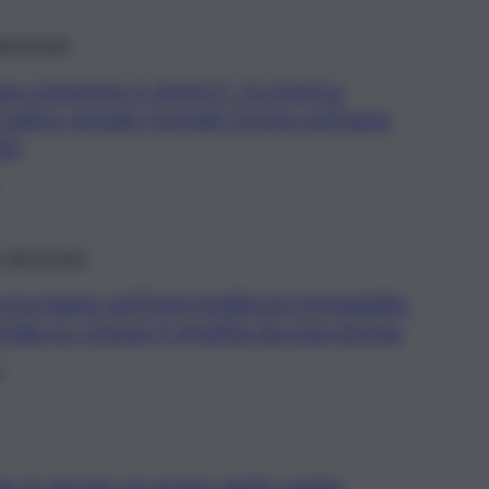
e dal mondo
za consenso è stupro”: la storica
Codice penale prende forma sull’asse
in
a e dal mondo
ra bassi sull’imprenditoria femminile:
enda su cinque è gestita da una donna
5
 le donne ai vertici della sanità