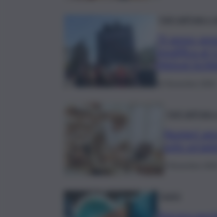
Fatti dall’Italia 
“Il sesso sen
modifica al 
Meloni-Schle
15 Novembre 2025
Fatti dall’Itali
Numeri anco
solo un’azi
8 Novembre 202
Sanità
Ancora poche