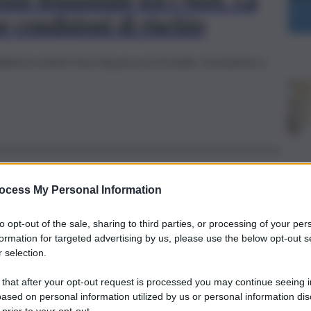
te femminile tra i Neet. La
me condizioni di rischio
ione le donne fuori dai percorsi di studio, formazione e
ocess My Personal Information
all’Italia e dal mondo
to opt-out of the sale, sharing to third parties, or processing of your per
nne lavoratrici fanno i conti con il
formation for targeted advertising by us, please use the below opt-out s
 selection.
eno della child penality
 that after your opt-out request is processed you may continue seeing i
aio 2026
ased on personal information utilized by us or personal information dis