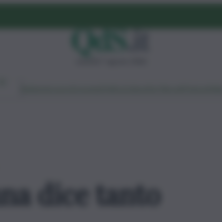
venerdì 7 agosto 2026
Ambiente
Lavoro
Economia
Politica
Cultura
Dai Mercati
Podcast
Vid
na dice tanto