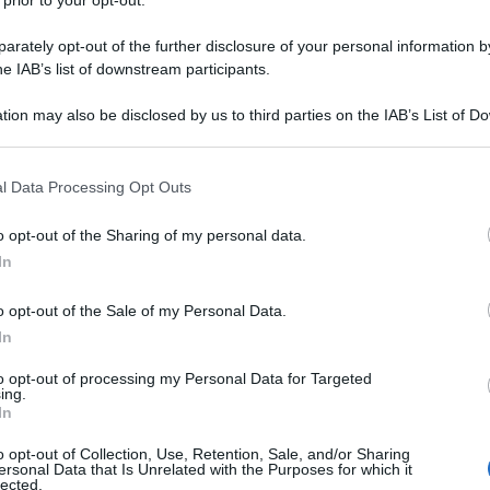
 prior to your opt-out.
 e dal mondo
rately opt-out of the further disclosure of your personal information by
he IAB’s list of downstream participants.
ella Procreazione medicalmente assistita
 risposta alla crisi demografica italiana
tion may also be disclosed by us to third parties on the IAB’s List of 
 that may further disclose it to other third parties.
l Data Processing Opt Outs
o opt-out of the Sharing of my personal data.
In
ifferenze di genere: il trend migliora ma
issima distanza col resto d’Europa
o opt-out of the Sale of my Personal Data.
In
25
to opt-out of processing my Personal Data for Targeted
ing.
In
o opt-out of Collection, Use, Retention, Sale, and/or Sharing
ersonal Data that Is Unrelated with the Purposes for which it
a bianca” contro la violenza sulle donne.
lected.