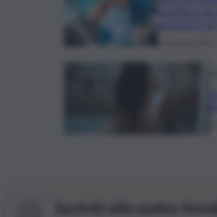
pubblica: le
appena il 2
1 Novembre 2025
F
A
g
25
Iscriviti alla nostra News