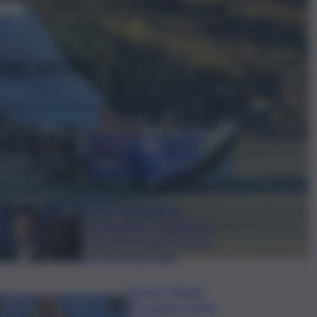
ggi anche
Bitdefender: popolarità
de L’Odissea usata per
diffondere malware
Covid, ‘Conte-day’ in
commissione: “non sono un
eroe ma un uomo corretto,
non troverete nulla”
Guccini, Meloni:
l’ho amato e mi ha