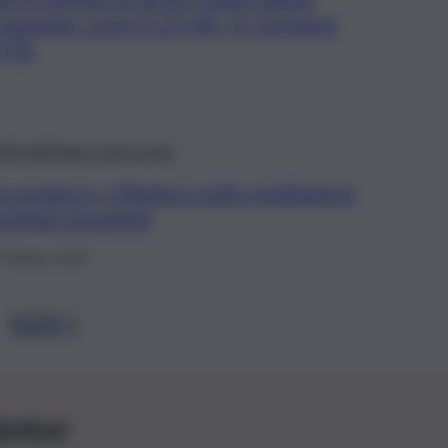
 manager sono il 23,6%, le primarie
2,9%
atti dall’Italia e dal mondo
ccendere i riflettori sulle mutilazioni
enitali femminili
 Ottobre 2025
1
2
3
4
…
letter