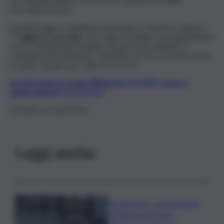
precedentemente.
Davanti al gip, lo studente americano è rimasto in silenzio.
“Il
ragazzo è provato
, non capisce la lingua e probabilmente
non è consapevole di quello che gli sta accadendo”, il
commento del difensore. Dal New Jersey è arrivata anche
la madre del giovane nelle scorse ore.
Iscriviti gratis al canale WhatsApp di QdS.it, news e
aggiornamenti CLICCA QUI
Immagine di repertorio
Leggi anche
Bitdefender: popolarità de
L’Odissea usata per