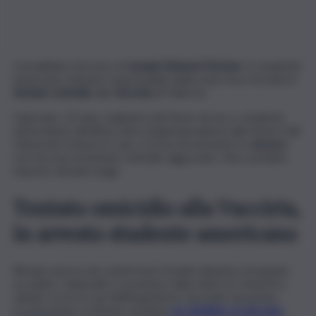
Convalidato l’arresto di
Joseph Edward Decker
, lo studente
americano ritenuto responsabile della maxi rissa sfociata in
tentato omicidio
alla
Vucciria
di Palermo.
Il giovane, 23 anni, originario del New Jersey e studente
universitario all’ultimo anno di giurisprudenza alla Seton Hall
University School of Law, si trova al momento in
carcere
con l’accusa di tentato omicidio aggravato. Non avrebbe
risposto davanti al gip.
Tentato omicidio alla Vucciria,
in arresto studente americano
Rimane ancora da confermare l’esatta dinamica di quanto
accaduto. L’episodio è avvenuto nella notte tra venerdì e
sabato scorsi, in via dell’Argenteria. Secondo una prima
ricostruzione, il 23enne avrebbe
accoltellato un giovane