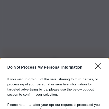
Do Not Process My Personal Information
Iscriviti alla nostra Newsletter
If you wish to opt-out of the sale, sharing to third parties, or
Iscriviti alla nostra newsletter per non perdere le ultime
processing of your personal or sensitive information for
novità
targeted advertising by us, please use the below opt-out
section to confirm your selection.
Iscriviti Ora
Please note that after your opt-out request is processed you