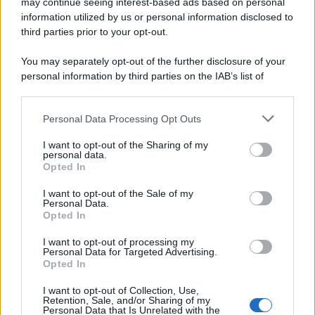
may continue seeing interest-based ads based on personal
information utilized by us or personal information disclosed to
third parties prior to your opt-out.
You may separately opt-out of the further disclosure of your
personal information by third parties on the IAB’s list of
© 2026 | Ediservice s.r.l. 95126 Catania – Via Principe
downstream participants.
Nicola, 22 – P.IVA: 01153210875 – Cciaa Catania n.
Personal Data Processing Opt Outs
This information may also be disclosed by us to third parties
01153210875 – Quotidiano di Sicilia usufruisce dei
on the IAB’s List of Downstream Participants that may further
contributi di cui al D.lgs n. 70/2017
I want to opt-out of the Sharing of my
disclose it to other third parties.
personal data.
Opted In
I want to opt-out of the Sale of my
Personal Data.
Chi Siamo
Opted In
Fondazione Etica e Valori Marilù Tregua
Fondatore Carlo Alberto Tregua
Lavora con noi
I want to opt-out of processing my
Personal Data for Targeted Advertising.
Gerenza
Opted In
I want to opt-out of Collection, Use,
Retention, Sale, and/or Sharing of my
Personal Data that Is Unrelated with the