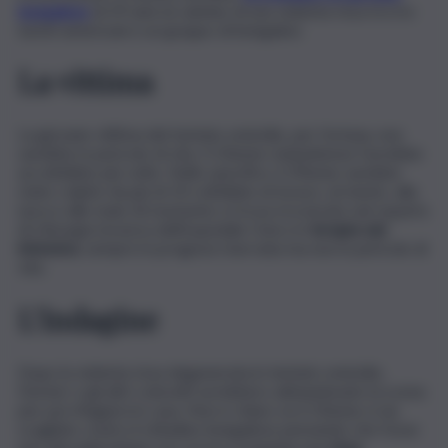
bengalese
di 29 anni al culmine di una violenta rissa tra tre
turisti americani e un gruppo di bengalesi.
La vittima
La giovane vittima del tentato omicidio, per fortuna, non
sarebbe in pericolo di vita. Il 23enne statunitense l’avrebbe
accoltellato più volte. Nello specifico, il 29enne sarebbe
stato colpito da più di 10 coltellate al torace, al mento, alla
nuca e alle mani. Al momento si trova ricoverato nel reparto
di chirurgia toracica dell’ospedale Civico in
terapia sub
intensiva
, sempre in prognosi riservata ma non in pericolo di
vita.
L’indagine
Dopo la violenta rissa degenerata in tentato omicidio,
Decker e gli altri coinvolti avrebbero abbandonato la scena
per poi rifugiarsi in casa. Non è chiaro se il 23enne si sia
scagliato contro il cittadino bengalese pensando che fosse
uno dei palermitani con cui era scoppiata una
rissa