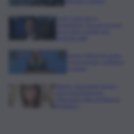
diffondere malware
Covid, ‘Conte-day’ in
commissione: “non sono un eroe
ma un uomo corretto, non
troverete nulla”
Guccini, Meloni: l’ho amato
e mi ha formato, continuerò
a cantarlo
Palermo, l’operazione Varchi è
anche nel Sottogoverno:
D’Alessandro nella commissione
Urbanistica