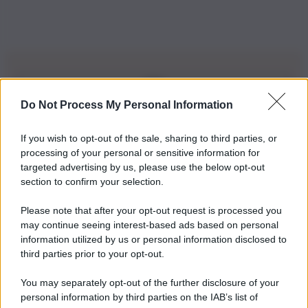
Do Not Process My Personal Information
Iscriviti alla nostra Newsletter
If you wish to opt-out of the sale, sharing to third parties, or
Iscriviti alla nostra newsletter per non perdere le ultime
processing of your personal or sensitive information for
novità
targeted advertising by us, please use the below opt-out
section to confirm your selection.
Iscriviti Ora
Please note that after your opt-out request is processed you
may continue seeing interest-based ads based on personal
information utilized by us or personal information disclosed to
third parties prior to your opt-out.
You may separately opt-out of the further disclosure of your
personal information by third parties on the IAB’s list of
© 2026 | Ediservice s.r.l. 95126 Catania – Via Principe