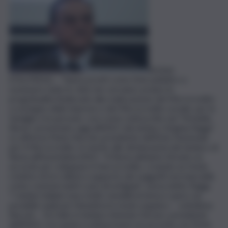
ROMA
(ITALPRESS) – “Siamo pronti come Ente pubblico a
sostenere tutte le città che vorranno avviare le
progettualità finalizzate alla realizzazione del Microcredito
a sostegno delle imprese e del Microcredito sociale, per le
famiglie e le persone, così come sottoscritto nel “Modello
Roma”, presentato oggi all’ANCI dal sindaco Virginia Raggi”.
Lo afferma Mario Baccini, presidente dell’Ente Nazionale
per il Microcredito, in merito alle dichiarazioni del sindaco di
Roma all’Assemblea ANCI. “A Roma abbiamo firmato un
accordo per sviluppare il microcredito, creando un fondo
rotativo di tre milioni a supporto dei soggetti non bancabili,
come commercianti e piccoli artigiani”, aveva detto Raggi.
“I sindaci italiani sono molto sensibili al tema e spero sia
possibile replicare l’iniziativa in modo organico – sottolinea
Baccini -. Tra l’altro il sindaco Antonio Decaro, presidente
dell’ANCI, tra i primi a sottoscrivere un accordo con l’Ente