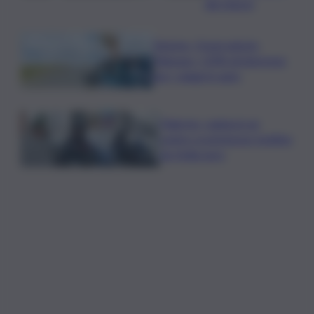
dei rinnovi
Turismo, Osservatorio
Telepass: +20% di interesse
per i viaggi in auto
Palermo, rapina in un
centro scommesse: bottino
da 5mila euro