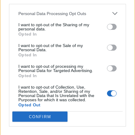
downstream participants.
Nicola, 22 – P.IVA: 01153210875 – Cciaa Catania n.
Personal Data Processing Opt Outs
This information may also be disclosed by us to third parties
01153210875 – Quotidiano di Sicilia usufruisce dei
on the IAB’s List of Downstream Participants that may further
contributi di cui al D.lgs n. 70/2017
I want to opt-out of the Sharing of my
disclose it to other third parties.
personal data.
Opted In
I want to opt-out of the Sale of my
Personal Data.
Chi Siamo
Opted In
Fondazione Etica e Valori Marilù Tregua
Fondatore Carlo Alberto Tregua
Lavora con noi
I want to opt-out of processing my
Personal Data for Targeted Advertising.
Gerenza
Opted In
I want to opt-out of Collection, Use,
Retention, Sale, and/or Sharing of my
Personal Data that Is Unrelated with the
Purposes for which it was collected.
Opted Out
Scarica l’app
CONFIRM
Privacy Policy
Preferenze Privacy