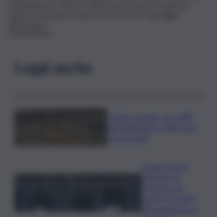
Nazionale per il Microcredito, ben conosce il valore di
questo strumento e siamo sicuri in un suo appoggio
all’iniziativa”.
(ITALPRESS).
Leggi anche
Caretta caretta, circa 280
nidi individuati in Italia dopo
record 2025
Quando arriva
l’assegno di
inclusione ad
agosto? Le date
del pagamento e