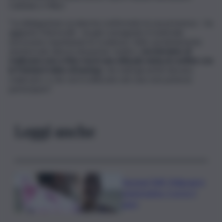
Cattelan e Mika”.
“La delegazione ucraina ha confermato la sua presenza – ha
aggiunto Martorelli – ha già consegnato il materiale
necessario rispettando le scadenze, fatto assolutamente
ammirevole data la situazione. Inoltre,
cercheranno di
realizzare non a Kiev ma in una città più vicina al confine con
la Polonia il video di backup
, che tutti gli artisti devono
realizzare, e che verrà utilizzato nel caso non potesse
partecipare”.
Leggi anche
Europei Tuffi, Pellacani è
pokerissimo: 5 ori in 5
gare