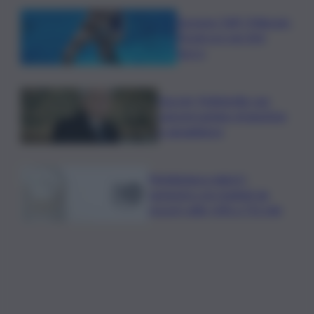
Europeo Tuffi, Pellacani-
Pizzini oro nei 3mt
sincro
Guccini, Mattarella: sue
canzoni parlano di giustizia
e uguaglianza
Mediobanca sigla il I
semestre con risultati da
record, utile +6% a 711 mln