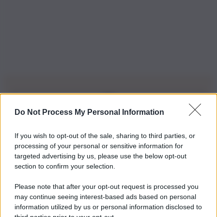
Do Not Process My Personal Information
Iscriviti alla nostra Newsletter
If you wish to opt-out of the sale, sharing to third parties, or
Iscriviti alla nostra newsletter per non perdere le ultime
processing of your personal or sensitive information for
novità
targeted advertising by us, please use the below opt-out
section to confirm your selection.
Iscriviti Ora
Please note that after your opt-out request is processed you
may continue seeing interest-based ads based on personal
information utilized by us or personal information disclosed to