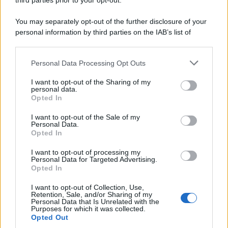
third parties prior to your opt-out.
You may separately opt-out of the further disclosure of your
personal information by third parties on the IAB’s list of
© 2026 | Ediservice s.r.l. 95126 Catania – Via Principe
downstream participants.
Nicola, 22 – P.IVA: 01153210875 – Cciaa Catania n.
Personal Data Processing Opt Outs
This information may also be disclosed by us to third parties
01153210875 – Quotidiano di Sicilia usufruisce dei
on the IAB’s List of Downstream Participants that may further
contributi di cui al D.lgs n. 70/2017
I want to opt-out of the Sharing of my
disclose it to other third parties.
personal data.
Opted In
I want to opt-out of the Sale of my
Personal Data.
Chi Siamo
Opted In
Fondazione Etica e Valori Marilù Tregua
Fondatore Carlo Alberto Tregua
Lavora con noi
I want to opt-out of processing my
Personal Data for Targeted Advertising.
Gerenza
Opted In
I want to opt-out of Collection, Use,
Retention, Sale, and/or Sharing of my
Personal Data that Is Unrelated with the
Purposes for which it was collected.
Opted Out
Scarica l’app