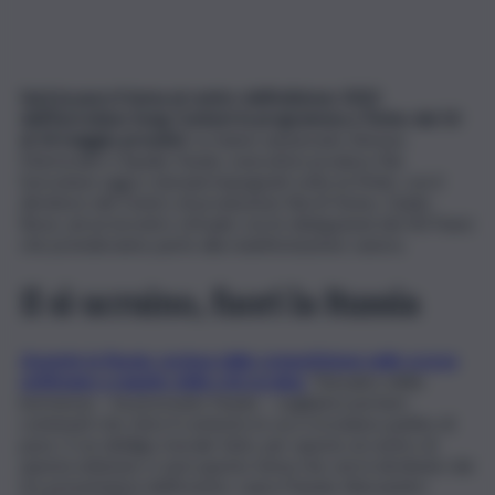
Sarà la pace il tema al centro dell’edizione 2022
dell’Eurovision Song Contest in programma a Torino dal 10
al 14 maggio prossimi
. Lo hanno annunciato Simona
Martorelli e Claudio Fasulo, executive produce Rai
Eurovision oggi e domani impegnati sotto la Mole, con il
direttore del Centro di produzione Rai di Torino, Guido
Rossi, ad un incontro virtuale con le delegazioni dei 40 Paesi
che prenderanno parte alla manifestazione canora.
Il sì ucraino, fuori la Russia
Assente la Russia, esclusa dalla competizione nelle scorse
settimane a seguito della crisi ucraina.
“Sul palco della
kermesse – ha precisato Fasulo – vogliamo portare
contenuti che visto il contesto in cui ci troviamo parlino di
pace. E un obbligo morale farlo, per questo al centro di
questa edizione ci sarà questo tema che verrà declinato dai
tre presentatori dell’evento, Laura Pausini, Alessandro