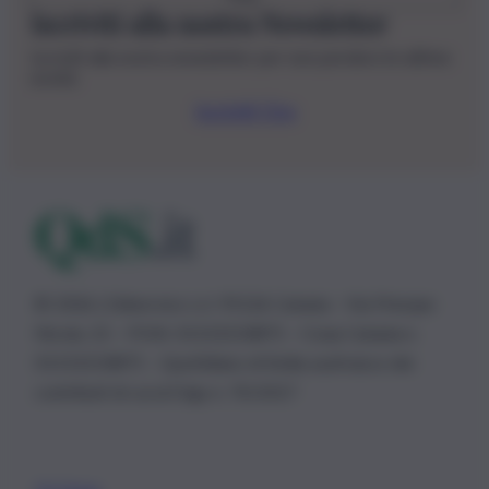
Iscriviti alla nostra Newsletter
Iscriviti alla nostra newsletter per non perdere le ultime
novità
Iscriviti Ora
© 2026 | Ediservice s.r.l. 95126 Catania – Via Principe
Nicola, 22 – P.IVA: 01153210875 – Cciaa Catania n.
01153210875 – Quotidiano di Sicilia usufruisce dei
contributi di cui al D.lgs n. 70/2017