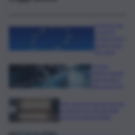
Oroscopo del
venerdì, le
previsioni del 7
agosto segno
per segno
Messina,
riflettori puntati
sulla crisi idrica
nella zona Nord
Safe: il prestito europeo per gli
armamenti che vincolerebbe
due generazioni di italiani