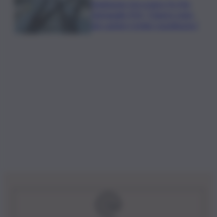
Raddoppio ferroviario Pa-Me,
Barbagallo (Pd): “Chiarire stato
dei cantieri Cefalù-Castelbuono”