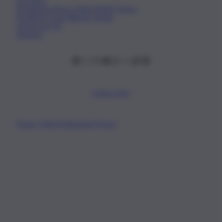
Chi Siamo
Fondazione Etica e Valori Marilù Tregua
Fondatore Carlo Alberto Tregua
Lavora con noi
Gerenza
Scarica l’app
Privacy Policy
Preferenze Privacy