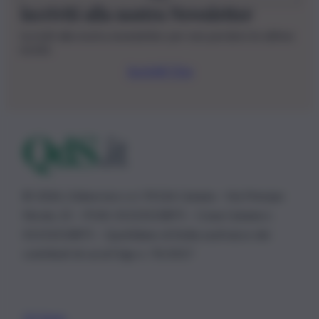
Iscriviti alla nostra Newsletter
Iscriviti alla nostra newsletter per non perdere le ultime
novità
Iscriviti Ora
© 2026 | Ediservice s.r.l. 95126 Catania – Via Principe
Nicola, 22 – P.IVA: 01153210875 – Cciaa Catania n.
01153210875 – Quotidiano di Sicilia usufruisce dei
contributi di cui al D.lgs n. 70/2017
Chi Siamo