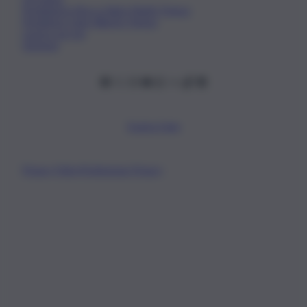
Fondazione Etica e Valori Marilù Tregua
Fondatore Carlo Alberto Tregua
Lavora con noi
Gerenza
Scarica l’app
Privacy Policy
Preferenze Privacy