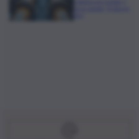
Collettore Aci Castello, il
nuovo appello: “Si sblocchi
l’iter”