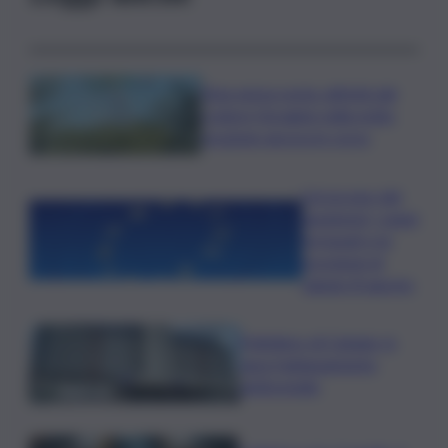
Etna senza sosta: attività dal
cratere Voragine nella notte,
eruzione ancora in corso
L’oroscopo del
weekend, i segni
fortunati e le
previsioni di
sabato 8 agosto
Policlinico di Catania, in
gara l’adeguamento
antincendio