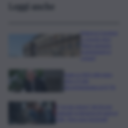
Leggi anche
Manovra Coesione
e crescita, Anci:
“Bene aumento
trasferimenti ai
comuni”
Sogin: in 2025 utile balza
oltre 2,5 mln,
decommissioning al 47,7%
Il “circolo vizioso” dei tirocini
regionali, la denuncia di Lauria al
QdS: “Non sono funzionali”