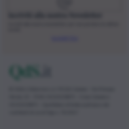
Iscriviti alla nostra Newsletter
Iscriviti alla nostra newsletter per non perdere le ultime
novità
Iscriviti Ora
© 2026 | Ediservice s.r.l. 95126 Catania – Via Principe
Nicola, 22 – P.IVA: 01153210875 – Cciaa Catania n.
01153210875 – Quotidiano di Sicilia usufruisce dei
contributi di cui al D.lgs n. 70/2017