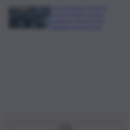
Caro voli in Sicilia, la Regione
proroga i rimborsi: la nuova
scadenza e gli importi per i
viaggiatori da e per l’Isola