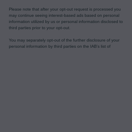
Please note that after your opt-out request is processed you
may continue seeing interest-based ads based on personal
information utilized by us or personal information disclosed to
third parties prior to your opt-out.
You may separately opt-out of the further disclosure of your
personal information by third parties on the IAB’s list of
downstream participants.
Personal Data Processing Opt Outs
This information may also be disclosed by us to third parties
on the IAB’s List of Downstream Participants that may further
I want to opt-out of the Sharing of my
disclose it to other third parties.
personal data.
Opted In
I want to opt-out of the Sale of my
Personal Data.
Opted In
I want to opt-out of processing my
Personal Data for Targeted Advertising.
Opted In