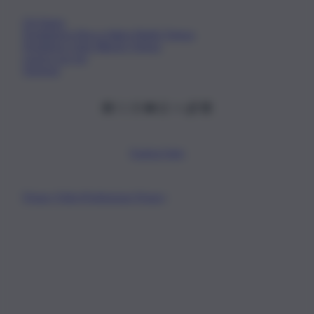
Chi Siamo
Fondazione Etica e Valori Marilù Tregua
Fondatore Carlo Alberto Tregua
Lavora con noi
Gerenza
Scarica l’app
Privacy Policy
Preferenze Privacy