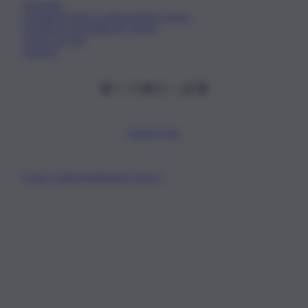
Chi Siamo
Fondazione Etica e Valori Marilù Tregua
Fondatore Carlo Alberto Tregua
Lavora con noi
Gerenza
Scarica l’app
Privacy Policy
Preferenze Privacy