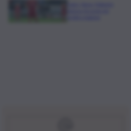
Calcio, Roma, Pellegrini
rinnova. Accordo per
un’altra stagione