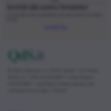
Iscriviti alla nostra Newsletter
Iscriviti alla nostra newsletter per non perdere le ultime
novità
Iscriviti Ora
© 2026 | Ediservice s.r.l. 95126 Catania – Via Principe
Nicola, 22 – P.IVA: 01153210875 – Cciaa Catania n.
01153210875 – Quotidiano di Sicilia usufruisce dei
contributi di cui al D.lgs n. 70/2017