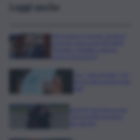
Leggi anche
Ddl Coesione e Crescita, semaforo
verde per manovra da 200 milioni:
“Sostegno a famiglie e imprese
grazie al risanamento”
Vino, “Calici di Stelle”: il 10
agosto tanti eventi in tutta
Italia
MotoGP, Torna Bezzecchi:
“Non al 100% ma lotterò
fino alla fine”