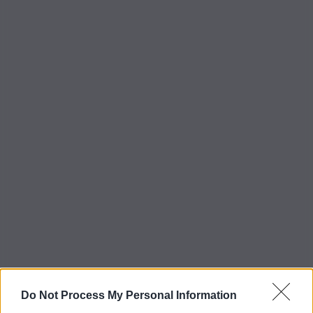
Do Not Process My Personal Information