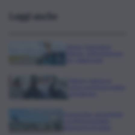
Leggi anche
Turismo, Osservatorio
Telepass: +20% di interesse
per i viaggi in auto
Palermo, rapina in un
centro scommesse: bottino
da 5mila euro
Eruzione Etna, voli ripristinati
con effetto immediato
all’aeroporto di Catania