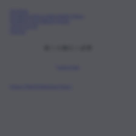
Chi Siamo
Fondazione Etica e Valori Marilù Tregua
Fondatore Carlo Alberto Tregua
Lavora con noi
Gerenza
Scarica l’app
Privacy Policy
Preferenze Privacy