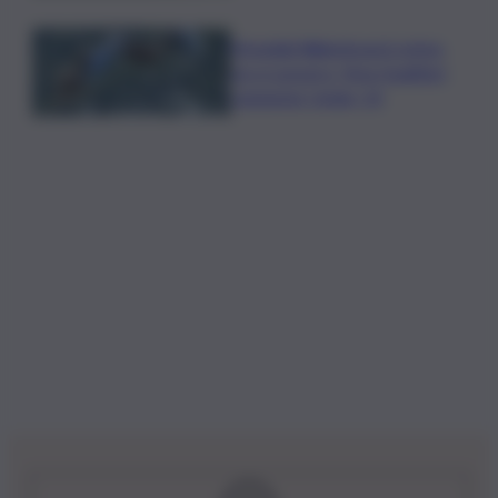
Mondiali Wakeboard: primo
oro è azzurro, Noa Gualtieri
campione Under 14