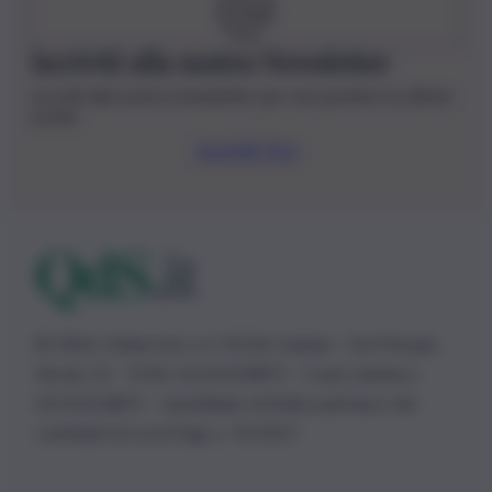
Iscriviti alla nostra Newsletter
Iscriviti alla nostra newsletter per non perdere le ultime
novità
Iscriviti Ora
© 2026 | Ediservice s.r.l. 95126 Catania – Via Principe
Nicola, 22 – P.IVA: 01153210875 – Cciaa Catania n.
01153210875 – Quotidiano di Sicilia usufruisce dei
contributi di cui al D.lgs n. 70/2017