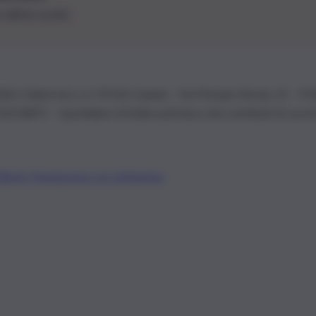
le ultime novità
26 | Ediservice s.r.l. 95126 Catania – Via Principe Nicola, 22 – P
3210875 – Quotidiano di Sicilia usufruisce dei contributi di cui al
Alberto Tregua
Lavora con noi
Gerenza