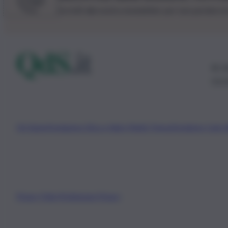
Iscriviti alla nostra newsletter per non perdere 
© 20
0115
Chi Siamo
Fondazione Etica e Valori Marilù Tregua
Fondatore Carlo 
Privacy Policy
Preferenze Privacy