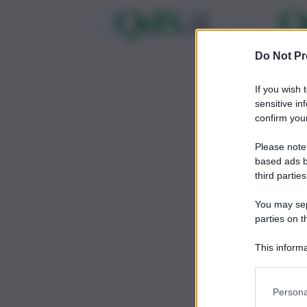
Do Not Pr
If you wish 
sensitive in
confirm your
Please note
based ads b
third parties
You may sepa
parties on t
This informa
Participants
Persona