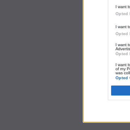
I want t
Opted 
I want t
Opted 
I want 
Advertis
Opted 
I want t
of my P
was col
Opted 