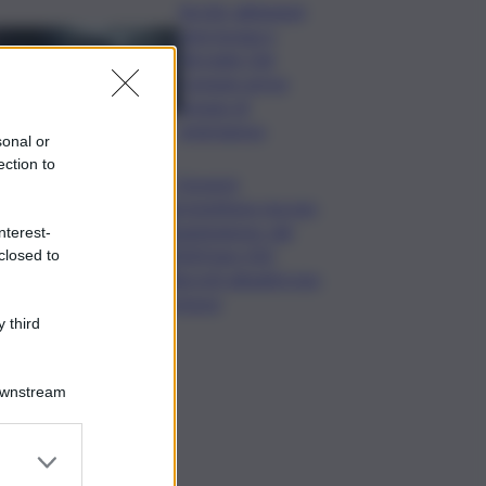
Siccità, abitazioni
senz’acqua a
Terrasini. Dal
Comune arriva
bypass di
emergenza
sonal or
ection to
I Governi
promettono ma non
mantengono: dal
nterest-
2020 ben 550
closed to
decreti attuativi non
emessi
 third
Downstream