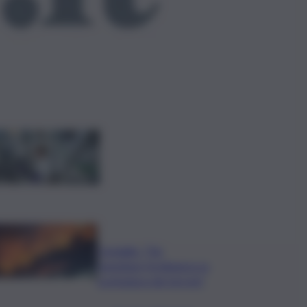
ggi anche
La parità nel campo
della ricerca è ancora
lontana ostacoli legati
al genere per nove
scienziate su dieci
Acireale, il tema degli
incendi tiene banco in
Consiglio. “Far
rispettare l’ordinanza su
scerbatura dei terreni”