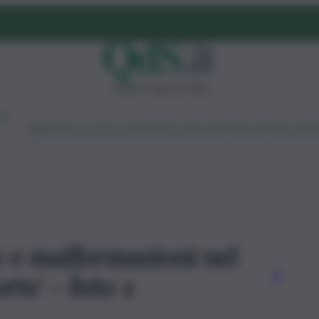
sabato 8 agosto 2026
Ambiente
Lavoro
Economia
Politica
Cultura
Dai Mercati
Podcast
Vid
ne e malformazioni nel
rte' - foto 2