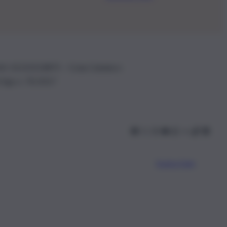
.IVA: 01153210875 – Cciaa Catania n.
 D.lgs n. 70/2017
Scarica l’app