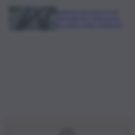
Raddoppio ferroviario Pa-Me,
Barbagallo (Pd): “Chiarire stato
dei cantieri Cefalù-Castelbuono”