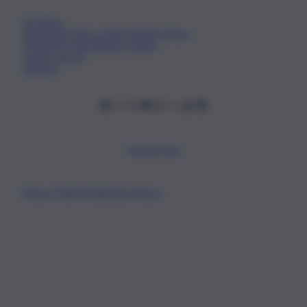
Chi Siamo
Fondazione Etica e Valori Marilù Tregua
Fondatore Carlo Alberto Tregua
Lavora con noi
Gerenza
Scarica l’app
Privacy Policy
Preferenze Privacy