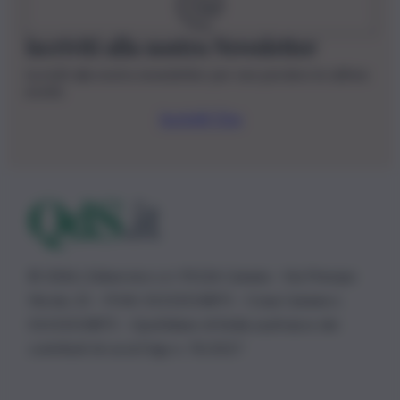
Iscriviti alla nostra Newsletter
Iscriviti alla nostra newsletter per non perdere le ultime
novità
Iscriviti Ora
© 2026 | Ediservice s.r.l. 95126 Catania – Via Principe
Nicola, 22 – P.IVA: 01153210875 – Cciaa Catania n.
01153210875 – Quotidiano di Sicilia usufruisce dei
contributi di cui al D.lgs n. 70/2017