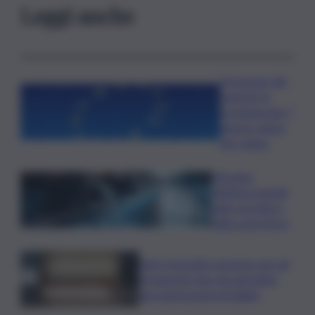
Leggi anche
Oroscopo del
venerdì, le
previsioni del 7
agosto segno
per segno
Messina,
riflettori puntati
sulla crisi idrica
nella zona Nord
Safe: il prestito europeo per gli
armamenti che vincolerebbe
due generazioni di italiani