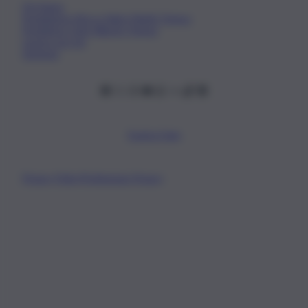
Chi Siamo
Fondazione Etica e Valori Marilù Tregua
Fondatore Carlo Alberto Tregua
Lavora con noi
Gerenza
Scarica l’app
Privacy Policy
Preferenze Privacy