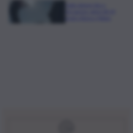
Caldo almeno fino a
Ferragosto: attesi 38-39
gradi a Roma e Milano