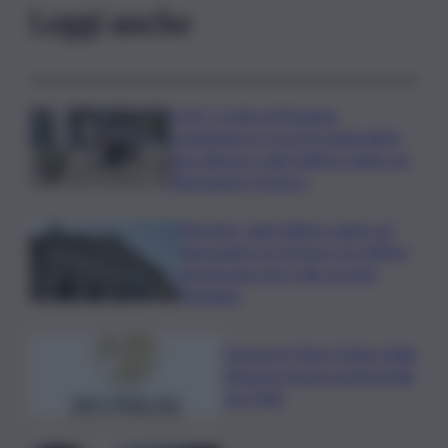
Leggi anche
LIVE | Crollo di Pistunina,
continuano le ricerche degli ultimi
due dispersi: oggi l’ultimo saluto ad
Alessandra Frazzica
Messina, oggi l’ultimo saluto ad
Alessandra: la 21enne è la vittima
più giovane del crollo al rione
Pistunina
Consorzio Pinot Grigio Delle
Venezie rinnova partnership
con Fidal