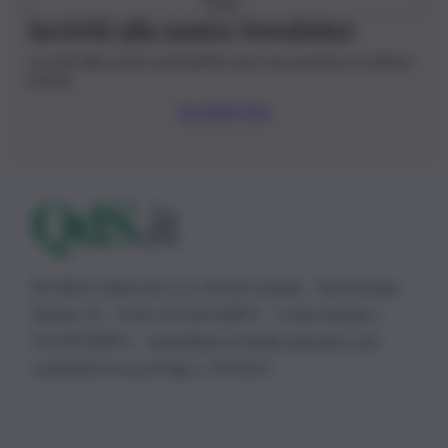
Iscriviti alla nostra Newsletter
Iscriviti alla nostra newsletter per non perdere le ultime
novità
Iscriviti Ora
© 2026 | Ediservice s.r.l. 95126 Catania – Via Principe
Nicola, 22 – P.IVA: 01153210875 – Cciaa Catania n.
01153210875 – Quotidiano di Sicilia usufruisce dei
contributi di cui al D.lgs n. 70/2017