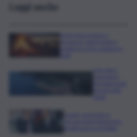
Leggi anche
Notte di San Lorenzo e
Ferragosto, divieti di falò in
spiaggia: le prime ordinanze in
Sicilia
Isole minori,
sospensione
immediata degli
aumenti delle
tariffe
Catania, nonostante la
proroga niente fideiussione:
penalizzazione inevitabile