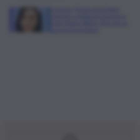
Scomparsi, 30 anni senza Angela
Celentano e migliaia di casi anche in
Sicilia. Manisco World: “Non sono un
fascicolo da archiviare”