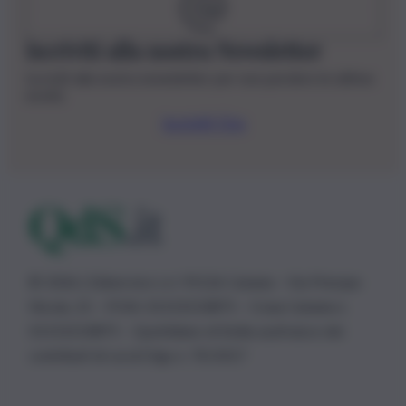
Iscriviti alla nostra Newsletter
Iscriviti alla nostra newsletter per non perdere le ultime
novità
Iscriviti Ora
© 2026 | Ediservice s.r.l. 95126 Catania – Via Principe
Nicola, 22 – P.IVA: 01153210875 – Cciaa Catania n.
01153210875 – Quotidiano di Sicilia usufruisce dei
contributi di cui al D.lgs n. 70/2017