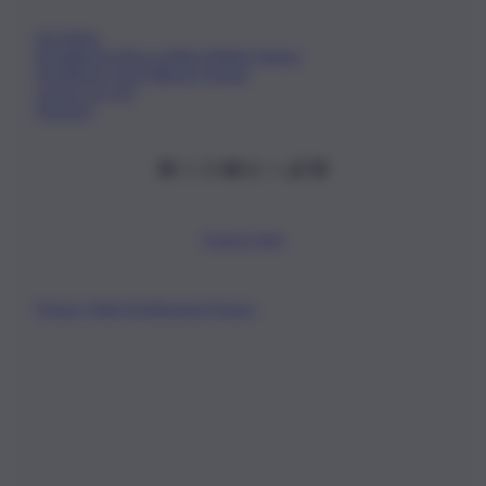
Chi Siamo
Fondazione Etica e Valori Marilù Tregua
Fondatore Carlo Alberto Tregua
Lavora con noi
Gerenza
Scarica l’app
Privacy Policy
Preferenze Privacy