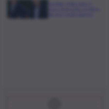
Joe Biden, il figlio rivela: “Il
cancro di mio padre si è diffuso
alle ossa, è molto doloroso”