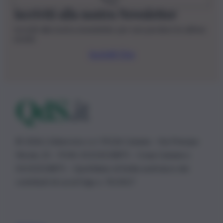
Iscriviti alla nostra Newsletter
Iscriviti alla nostra newsletter per non perdere le ultime
novità
Iscriviti Ora
© 2026 | Ediservice s.r.l. 95126 Catania – Via Principe
Nicola, 22 – P.IVA: 01153210875 – Cciaa Catania n.
01153210875 – Quotidiano di Sicilia usufruisce dei
contributi di cui al D.lgs n. 70/2017