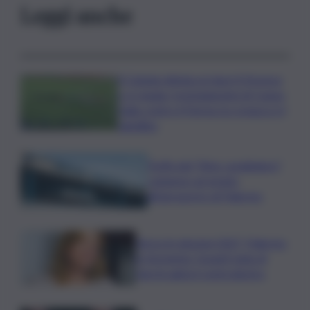
Leggi anche
Il Catania elimina ai rigori il Vicenza
e si regala i trentaduesimi di Coppa
Italia contro il Parma: la cronaca e il
tabellino
Truffa del “finto carabiniere”,
catanese arrestato
all’aeroporto di Palermo
Verso le elezioni 2027, Palermo
in fermento: l’avanti tutta di
Varchi agita il centrodestra