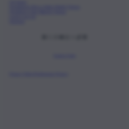
Chi Siamo
Fondazione Etica e Valori Marilù Tregua
Fondatore Carlo Alberto Tregua
Lavora con noi
Gerenza
Scarica l’app
Privacy Policy
Preferenze Privacy