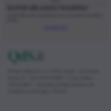
Iscriviti alla nostra Newsletter
Iscriviti alla nostra newsletter per non perdere le ultime
novità
Iscriviti Ora
© 2026 | Ediservice s.r.l. 95126 Catania – Via Principe
Nicola, 22 – P.IVA: 01153210875 – Cciaa Catania n.
01153210875 – Quotidiano di Sicilia usufruisce dei
contributi di cui al D.lgs n. 70/2017