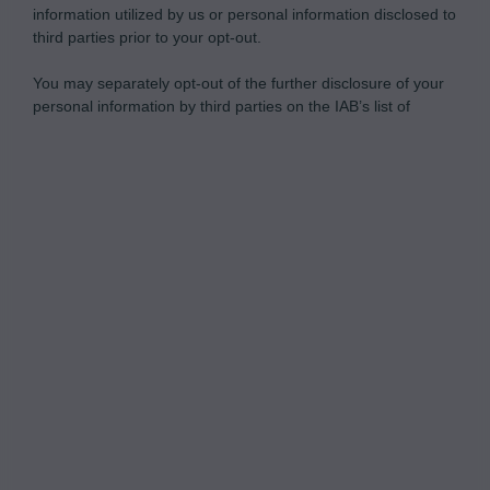
information utilized by us or personal information disclosed to
third parties prior to your opt-out.
You may separately opt-out of the further disclosure of your
personal information by third parties on the IAB’s list of
downstream participants.
Personal Data Processing Opt Outs
This information may also be disclosed by us to third parties
on the IAB’s List of Downstream Participants that may further
I want to opt-out of the Sharing of my
disclose it to other third parties.
personal data.
Opted In
I want to opt-out of the Sale of my
Personal Data.
Opted In
I want to opt-out of processing my
Personal Data for Targeted Advertising.
Opted In
I want to opt-out of Collection, Use,
Retention, Sale, and/or Sharing of my
Personal Data that Is Unrelated with the
Purposes for which it was collected.