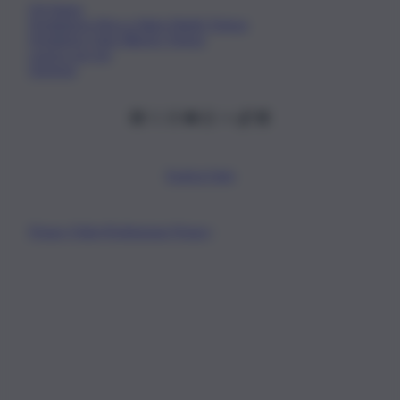
Chi Siamo
Fondazione Etica e Valori Marilù Tregua
Fondatore Carlo Alberto Tregua
Lavora con noi
Gerenza
Scarica l’app
Privacy Policy
Preferenze Privacy