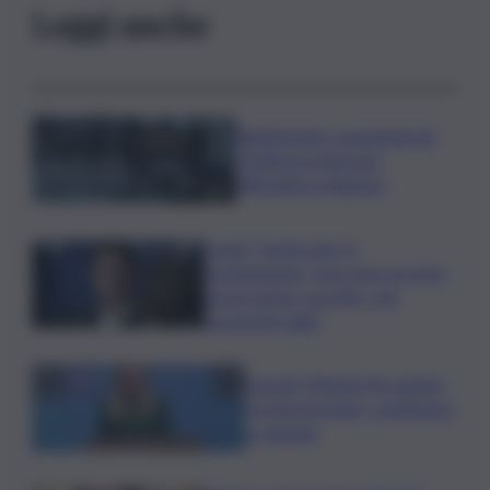
Leggi anche
Bitdefender: popolarità de
L’Odissea usata per
diffondere malware
Covid, ‘Conte-day’ in
commissione: “non sono un eroe
ma un uomo corretto, non
troverete nulla”
Guccini, Meloni: l’ho amato
e mi ha formato, continuerò
a cantarlo