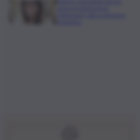
Palermo, l’operazione Varchi è
anche nel Sottogoverno:
D’Alessandro nella commissione
Urbanistica