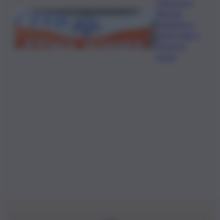
Disgrazia a
Riposto:
bagnante si
sente male e
muore in
acqua