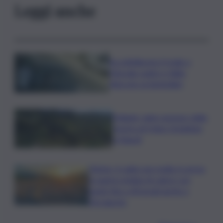
Leggi anche
Accoltellarono il rivale a
Marsala: padre e figlio
finiscono ai domiciliari
Follador wine sponsor della
mostra di Heinz Schattner
a Napoli
Meteo, il caldo non molla: in arrivo
la quarta ondata di calore con
punte fino a 40 gradi anche a
Ferragosto