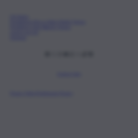
Chi Siamo
Fondazione Etica e Valori Marilù Tregua
Fondatore Carlo Alberto Tregua
Lavora con noi
Gerenza
Scarica l’app
Privacy Policy
Preferenze Privacy