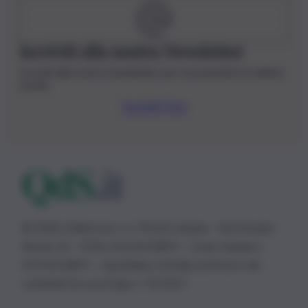
Iscriviti alla nostra Newsletter
Iscriviti alla nostra newsletter per non perdere le ultime
novità
Iscriviti Ora
© 2026 | Ediservice s.r.l. 95126 Catania – Via Principe
Nicola, 22 – P.IVA: 01153210875 – Cciaa Catania n.
01153210875 – Quotidiano di Sicilia usufruisce dei
contributi di cui al D.lgs n. 70/2017