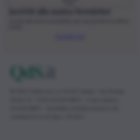
Iscriviti alla nostra Newsletter
Iscriviti alla nostra newsletter per non perdere le ultime
novità
Iscriviti Ora
© 2026 | Ediservice s.r.l. 95126 Catania – Via Principe
Nicola, 22 – P.IVA: 01153210875 – Cciaa Catania n.
01153210875 – Quotidiano di Sicilia usufruisce dei
contributi di cui al D.lgs n. 70/2017