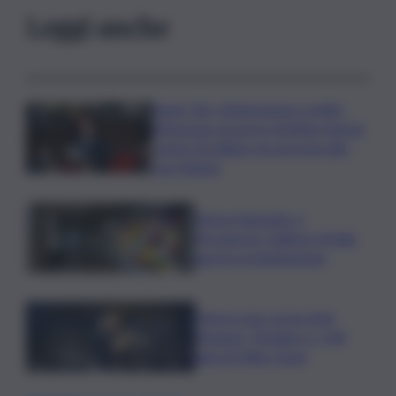
Leggi anche
Super Zes, integrazione credito
d’imposta: governo Schifani stanzia
i primi 10 milioni: ok al protocollo
con Meloni
Intesa Sanpaolo: a
Ferragosto Gallerie d’Italia
aperte gratuitamente
Time in Jazz al via: Amii
Stewart, Diodato e i 100
anni di Miles Davis