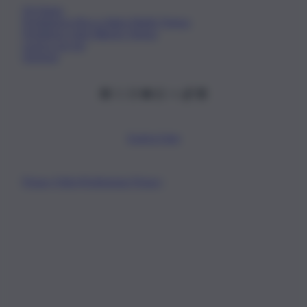
Chi Siamo
Fondazione Etica e Valori Marilù Tregua
Fondatore Carlo Alberto Tregua
Lavora con noi
Gerenza
Scarica l’app
Privacy Policy
Preferenze Privacy