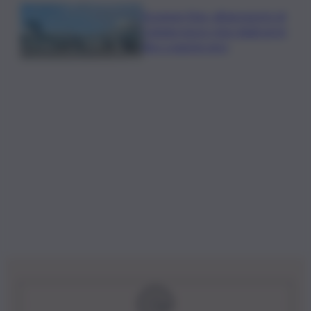
Eruzione Etna, all’aeroporto di
Catania nuovo stop degli arrivi
fino a questa sera