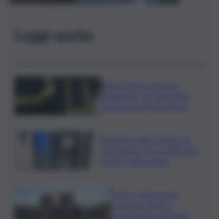
Leggi anche
Fuga di gas in casa con
esplosione, giovane donna
ustionata nel Palermitano
Bagheria, danni al Punto di
emergenza, forze dell’ordine
evitano aggressione
Turismo, Bluvacanze:
crescono giovani e
prenotazioni sotto data