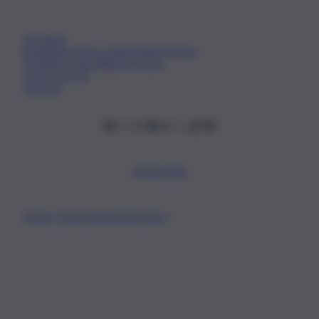
Chi Siamo
Fondazione Etica e Valori Marilù Tregua
Fondatore Carlo Alberto Tregua
Lavora con noi
Gerenza
Scarica l’app
Privacy Policy
Preferenze Privacy