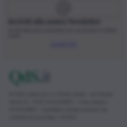
Iscriviti alla nostra Newsletter
Iscriviti alla nostra newsletter per non perdere le ultime
novità
Iscriviti Ora
© 2026 | Ediservice s.r.l. 95126 Catania – Via Principe
Nicola, 22 – P.IVA: 01153210875 – Cciaa Catania n.
01153210875 – Quotidiano di Sicilia usufruisce dei
contributi di cui al D.lgs n. 70/2017