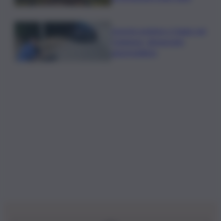
Investe pedone e fugge nel
Catanese, denunciato
automobilista