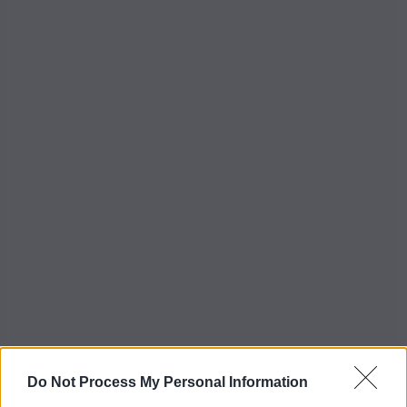
Do Not Process My Personal Information