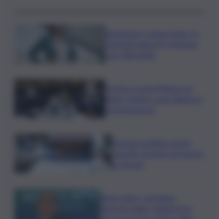
Risoluzione ‘campo largo’ su
Giorgetti agita Pd, tensione
con i Riformisti
Vertice a casa Meloni con
Tajani, Salvini e Lupi: bilancio e
priorità ripresa
Operaio siciliano muore
travolto da lastre di marmo
a Carrara
Banco Bpm, Castagna:
Agricole Italia? Valuteremo,
ritengo fusione molto solida