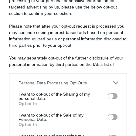
processing of your personal or sensitive information for
novità
targeted advertising by us, please use the below opt-out
section to confirm your selection.
Iscriviti Ora
Please note that after your opt-out request is processed you
may continue seeing interest-based ads based on personal
information utilized by us or personal information disclosed to
third parties prior to your opt-out.
You may separately opt-out of the further disclosure of your
personal information by third parties on the IAB’s list of
© 2026 | Ediservice s.r.l. 95126 Catania – Via Principe
downstream participants.
Nicola, 22 – P.IVA: 01153210875 – Cciaa Catania n.
Personal Data Processing Opt Outs
This information may also be disclosed by us to third parties
01153210875 – Quotidiano di Sicilia usufruisce dei
on the IAB’s List of Downstream Participants that may further
contributi di cui al D.lgs n. 70/2017
I want to opt-out of the Sharing of my
disclose it to other third parties.
personal data.
Opted In
I want to opt-out of the Sale of my
Personal Data.
Chi Siamo
Opted In
Fondazione Etica e Valori Marilù Tregua
Fondatore Carlo Alberto Tregua
Lavora con noi