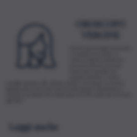
OROSCOPO
VERGINE
Avrete più energia riuscendo
a rompere la routine. Il
vostro realismo aiuterà le
persone intorno a voi ad
avere più controllo sul
proprio destino. I vostri
consigli saranno utili: datene anche a voi stessi. La vostra
ingegnosità vi tira fuori da un brutto guaio. Attenzione a
rimanere prudenti nel confessare ciò che avete per la testa
agli altri!
Leggi anche