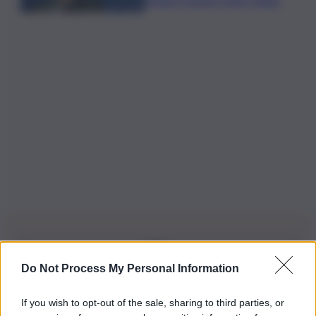
Do Not Process My Personal Information
Iscriviti alla nostra Newsletter
If you wish to opt-out of the sale, sharing to third parties, or
Iscriviti alla nostra newsletter per non perdere le ultime