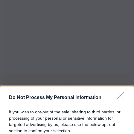
Do Not Process My Personal Information
Iscriviti alla nostra Newsletter
If you wish to opt-out of the sale, sharing to third parties, or
Iscriviti alla nostra newsletter per non perdere le ultime
processing of your personal or sensitive information for
novità
targeted advertising by us, please use the below opt-out
section to confirm your selection.
Iscriviti Ora