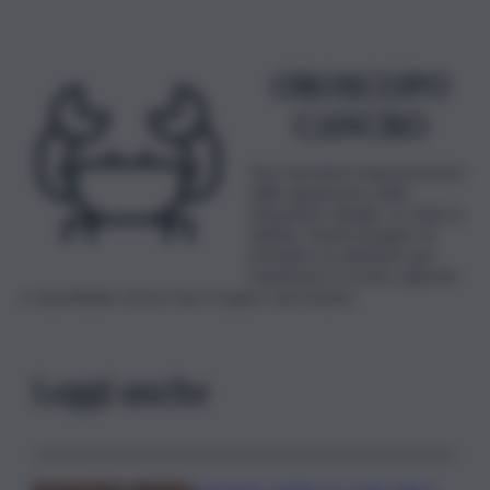
OROSCOPO
CANCRO
Non lasciatevi impressionare
dalle apparenze della
situazione attuale, se siete in
dubbio. Avete bisogno di
prendere le distanze per
mantenere il vostro aplomb
e soprattutto di non fare troppe concessioni.
Leggi anche