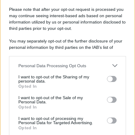
Please note that after your opt-out request is processed you
may continue seeing interest-based ads based on personal
information utilized by us or personal information disclosed to
third parties prior to your opt-out.
You may separately opt-out of the further disclosure of your
personal information by third parties on the IAB’s list of
© 2026 | Ediservice s.r.l. 95126 Catania – Via Principe
downstream participants.
Nicola, 22 – P.IVA: 01153210875 – Cciaa Catania n.
Personal Data Processing Opt Outs
This information may also be disclosed by us to third parties
01153210875 – Quotidiano di Sicilia usufruisce dei
on the IAB’s List of Downstream Participants that may further
contributi di cui al D.lgs n. 70/2017
I want to opt-out of the Sharing of my
disclose it to other third parties.
personal data.
Opted In
I want to opt-out of the Sale of my
Personal Data.
Chi Siamo
Opted In
Fondazione Etica e Valori Marilù Tregua
Fondatore Carlo Alberto Tregua
Lavora con noi
I want to opt-out of processing my
Personal Data for Targeted Advertising.
Gerenza
Opted In