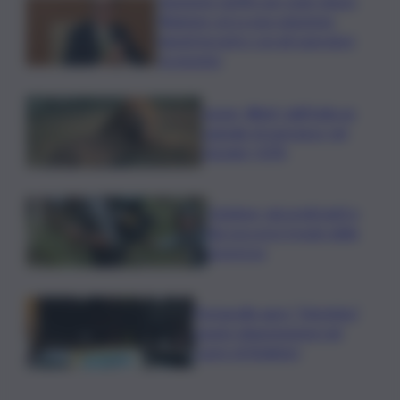
Aumento tariffe per isole minori,
Regione cerca una soluzione:
lunedì incontro con gli operatori
economici
Leone, Wwf: dall’India un
segnale di speranza, nel
Gurajat +32%
Outdoor, più praticanti e
più soccorsi: il nodo della
sicurezza
Fornacelle apre “Vinoteka”
spazio degustazione nel
cuore di Bolgheri