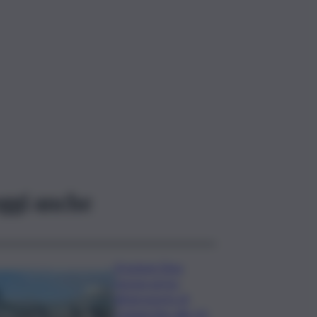
ggi anche
Eruzione Etna,
nessun arrivo
all’aeroporto di
Catania fino alle 12: