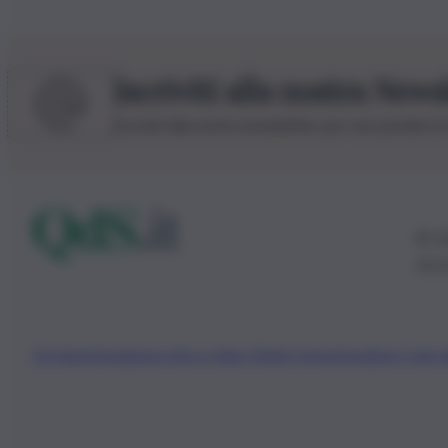
Iscriviti alla nostra News
Iscriviti alla nostra newsletter per non perdere 
© 20
0115
Chi Siamo
Fondazione Etica e Valori Marilù Tregua
Fondatore Carlo 