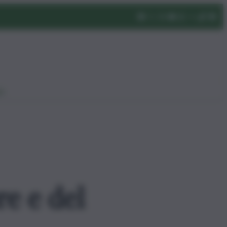
eo
e e del