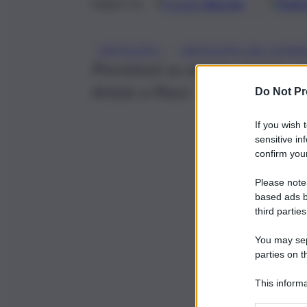
Google
Discover
Fonti 
Seguici su
, 
OROSCOPO
OROSCOPO DEL GIOR
Previsioni su amore, lavoro, s
Ariete a Pesci.
Do Not Pr
If you wish 
sensitive in
confirm your
Please note
based ads b
third parties
You may sepa
parties on t
This informa
Participants