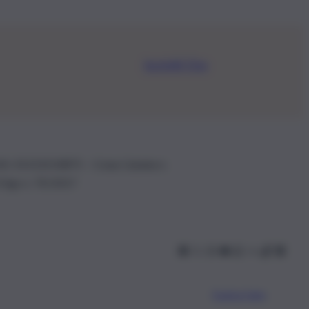
Iscriviti Ora
.IVA: 01153210875 – Cciaa Catania n.
 D.lgs n. 70/2017
Scarica l’app