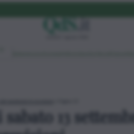
venerdì 7 agosto 2026
Ambiente
Lavoro
Economia
Politica
Cultura
Dai Mercati
Podcast
Vid
del weekend: le previsioni
»
Pagina 13
 sabato 13 settembr