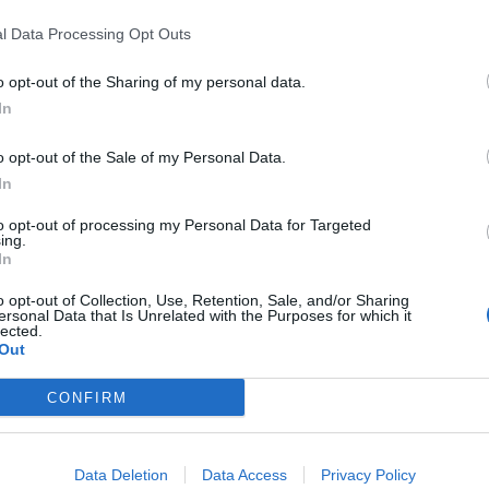
l Data Processing Opt Outs
OROSCOPO PESCI
o opt-out of the Sharing of my personal data.
In
empo necessario per prendere le distanze: bisogna agire in
i al riparo da correnti d’aria o variazioni di temperatura e
o opt-out of the Sale of my Personal Data.
r ritrovare la forma. Rimanete ragionevoli nelle
on gli altri. Avete molto da fare e non avete quasi tempo
In
fiato!
to opt-out of processing my Personal Data for Targeted
ing.
In
o opt-out of Collection, Use, Retention, Sale, and/or Sharing
ersonal Data that Is Unrelated with the Purposes for which it
lected.
Out
CONFIRM
Data Deletion
Data Access
Privacy Policy