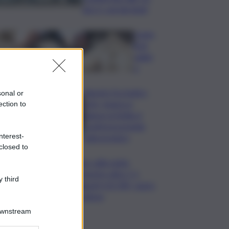
già 3 i voli dirottati
Caste
lli di
sabbi
a
Agosto fra teatro,
sonal or
arte, musica e
ection to
danza: la Sicilia si
conferma grande
nterest-
palcoscenico
closed to
Mps: utile netto
semestre oltre 1,1
 third
miliardi (+25,3%), sopra
le attese
Downstream