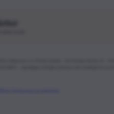
letter
le ultime novità
26 | Ediservice s.r.l. 95126 Catania – Via Principe Nicola, 22 – P
3210875 – Quotidiano di Sicilia usufruisce dei contributi di cui al
Alberto Tregua
Lavora con noi
Gerenza