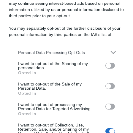
may continue seeing interest-based ads based on personal
information utilized by us or personal information disclosed to
third parties prior to your opt-out.
You may separately opt-out of the further disclosure of your
personal information by third parties on the IAB’s list of
© 2026 | Ediservice s.r.l. 95126 Catania – Via Principe
downstream participants.
Nicola, 22 – P.IVA: 01153210875 – Cciaa Catania n.
Personal Data Processing Opt Outs
This information may also be disclosed by us to third parties
01153210875 – Quotidiano di Sicilia usufruisce dei
on the IAB’s List of Downstream Participants that may further
contributi di cui al D.lgs n. 70/2017
I want to opt-out of the Sharing of my
disclose it to other third parties.
personal data.
Opted In
I want to opt-out of the Sale of my
Personal Data.
Chi Siamo
Opted In
Fondazione Etica e Valori Marilù Tregua
Fondatore Carlo Alberto Tregua
Lavora con noi
I want to opt-out of processing my
Personal Data for Targeted Advertising.
Gerenza
Opted In
I want to opt-out of Collection, Use,
Retention, Sale, and/or Sharing of my