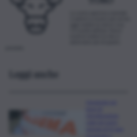
La vostra apertura mentale
vi aiuterà a essere più sereni,
oggi vedete la vita in rosa.
C’è novità nell’aria. Nuovi
modi di vedere la vita vi
aiuteranno più di quanto
pensiate.
Leggi anche
Impegnato nei
lavori di
ristrutturazione,
cade nel vuoto:
operaio di 52 anni
ricoverato a