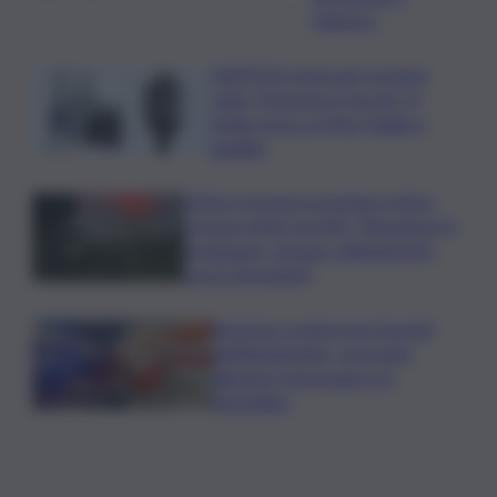
Palermo
ASSIPOD porta per la prima
volta “Podcast in Circolo” in
Sicilia: focus su Pino Puglisi e
legalità
L’Etna e la nuova eruzione estiva.
Corsaro (Ingv) al QdS: “Situazione in
evoluzione, nessun collegamento
con lo Stromboli”
Sorpreso a innescare incendi
nell’Agrigentino, arrestato
86enne: il piromane è ai
domiciliari