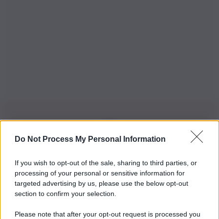
Do Not Process My Personal Information
Iscriviti alla nostra Newsletter
If you wish to opt-out of the sale, sharing to third parties, or
Iscriviti alla nostra newsletter per non perdere le ultime
processing of your personal or sensitive information for
novità
targeted advertising by us, please use the below opt-out
section to confirm your selection.
Iscriviti Ora
Please note that after your opt-out request is processed you