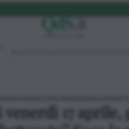
giovedì 6 agosto 2026
Ambiente
Lavoro
Economia
Politica
Cultura
Dai Mercati
Podcast
Vid
’oroscopo di venerdì 17 aprile, giornata fortunata o sfortunata? Ec
 venerdì 17 aprile,