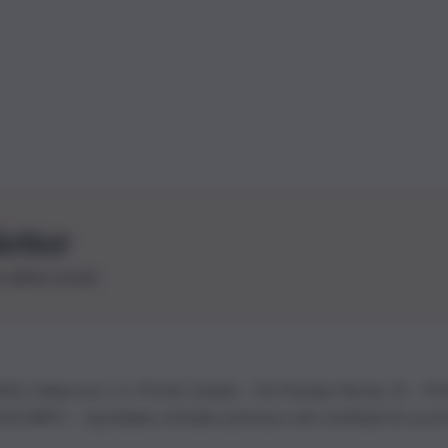
letter
le ultime novità
26 | Ediservice s.r.l. 95126 Catania – Via Principe Nicola, 22 – P
3210875 – Quotidiano di Sicilia usufruisce dei contributi di cui al