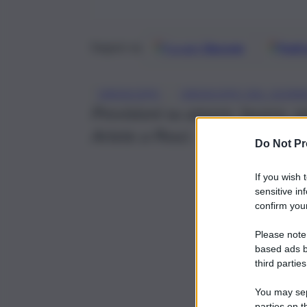
Google
Discover
Fonti 
Seguici su
, 
OROSCOPO
OROSCOPO DEL GIOR
Previsioni su amore, lavoro, s
Ariete a Pesci.
Do Not Pr
If you wish 
sensitive in
confirm your
Please note
based ads b
third parties
You may sepa
parties on t