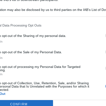
tion may also be disclosed by us to third parties on the IAB’s List of 
 that may further disclose it to other third parties.
l Data Processing Opt Outs
ROSCOPO CAPRICORNO
o opt-out of the Sharing of my personal data.
 una lezione dal passato. È il momento di fare il punto e di
In
iro. Avreste bisogno di sviluppare la resistenza muscolare
port. Ottimismo e buon umore vi aiuteranno a lasciare da
o opt-out of the Sale of my Personal Data.
onia dell’ultimo periodo e a prestare maggiore attenzione
In
 circondano, comprese quelle più belle. Sotto il profilo
rivato, siete pienamente determinati a trascorrere
to opt-out of processing my Personal Data for Targeted
oli.
ing.
In
o opt-out of Collection, Use, Retention, Sale, and/or Sharing
ersonal Data that Is Unrelated with the Purposes for which it
lected.
Out
CONFIRM