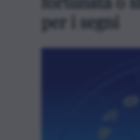
fortunata o s
per i segni