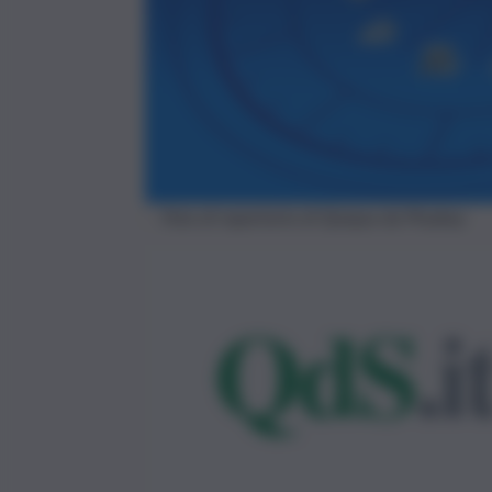
Foto di repertorio di Quique da Pixabay