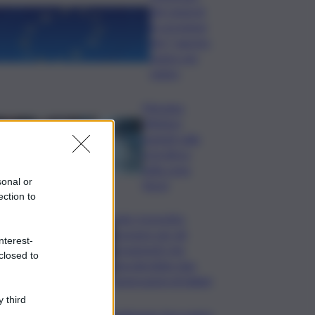
del venerdì,
le previsioni
del 7 agosto
segno per
segno
Messina,
riflettori
puntati sulla
crisi idrica
nella zona
sonal or
Nord
ection to
Safe: il prestito
europeo per gli
nterest-
armamenti che
closed to
vincolerebbe due
generazioni di italiani
 third
Raddoppio ferroviario