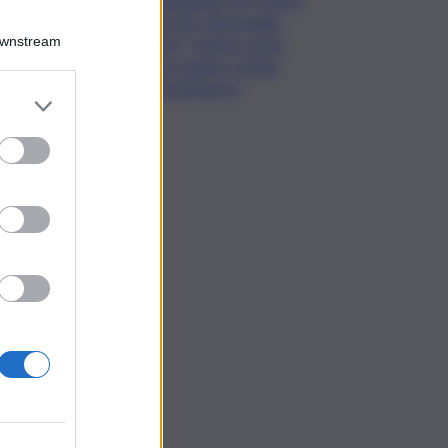
Pa-Me, Barbagallo
Downstream
(Pd): “Chiarire stato
dei cantieri Cefalù-
Castelbuono”