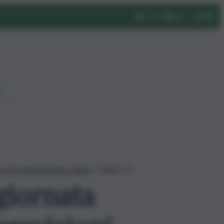
eo
co le previsioni per i segni
»
Pagina 11
 giornata