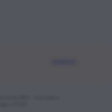
Iscriviti Ora
.IVA: 01153210875 – Cciaa Catania n.
 D.lgs n. 70/2017