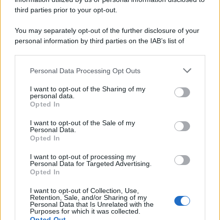
third parties prior to your opt-out.
You may separately opt-out of the further disclosure of your
personal information by third parties on the IAB’s list of
© 2026 | Ediservice s.r.l. 95126 Catania – Via Principe
downstream participants.
Nicola, 22 – P.IVA: 01153210875 – Cciaa Catania n.
Personal Data Processing Opt Outs
This information may also be disclosed by us to third parties
01153210875 – Quotidiano di Sicilia usufruisce dei
on the IAB’s List of Downstream Participants that may further
contributi di cui al D.lgs n. 70/2017
I want to opt-out of the Sharing of my
disclose it to other third parties.
personal data.
Opted In
I want to opt-out of the Sale of my
Personal Data.
Chi Siamo
Opted In
Fondazione Etica e Valori Marilù Tregua
Fondatore Carlo Alberto Tregua
Lavora con noi
I want to opt-out of processing my
Personal Data for Targeted Advertising.
Gerenza
Opted In
I want to opt-out of Collection, Use,
Retention, Sale, and/or Sharing of my
Personal Data that Is Unrelated with the
Purposes for which it was collected.
Opted Out