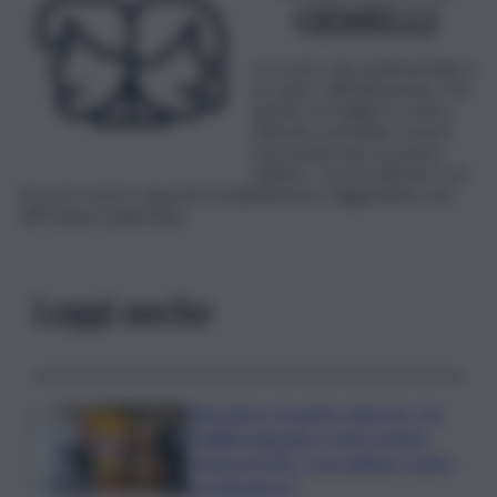
GEMELLI
La vostra vita sentimentale è
al centro dell’attenzione. Per
gestire al meglio le vostre
amicizie, potrebbe essere
necessario fare un passo
indietro. Dovrai attivare con
forza le vostre capacità di adattamento, leggendarie, per
affrontare la giornata.
Leggi anche
Rete idrica, incendi e dissesto, tra
fragilità naturale e mano umana.
Cocina al QdS: “Così agiamo contro
le emergenze”