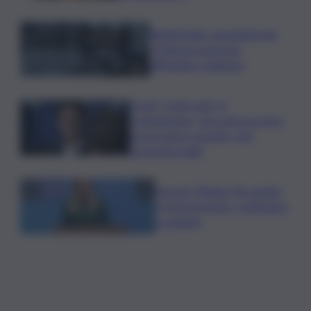
Bitdefender: popolarità de
L’Odissea usata per
diffondere malware
Covid, ‘Conte-day’ in
commissione: “non sono un eroe
ma un uomo corretto, non
troverete nulla”
Guccini, Meloni: l’ho amato
e mi ha formato, continuerò
a cantarlo