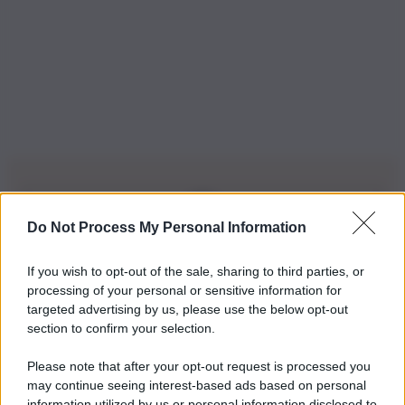
Do Not Process My Personal Information
Iscriviti alla nostra Newsletter
If you wish to opt-out of the sale, sharing to third parties, or
Iscriviti alla nostra newsletter per non perdere le ultime
processing of your personal or sensitive information for
novità
targeted advertising by us, please use the below opt-out
section to confirm your selection.
Iscriviti Ora
Please note that after your opt-out request is processed you
may continue seeing interest-based ads based on personal
information utilized by us or personal information disclosed to