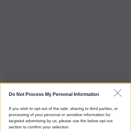
Do Not Process My Personal Information
Iscriviti alla nostra Newsletter
If you wish to opt-out of the sale, sharing to third parties, or
Iscriviti alla nostra newsletter per non perdere le ultime
processing of your personal or sensitive information for
novità
targeted advertising by us, please use the below opt-out
section to confirm your selection.
Iscriviti Ora