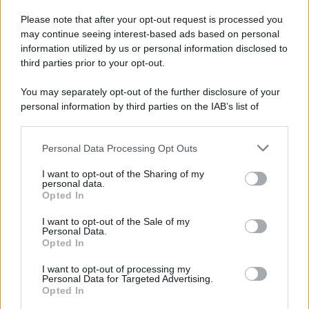
Please note that after your opt-out request is processed you
may continue seeing interest-based ads based on personal
information utilized by us or personal information disclosed to
third parties prior to your opt-out.
You may separately opt-out of the further disclosure of your
personal information by third parties on the IAB’s list of
© 2026 | Ediservice s.r.l. 95126 Catania – Via Principe
downstream participants.
Nicola, 22 – P.IVA: 01153210875 – Cciaa Catania n.
Personal Data Processing Opt Outs
This information may also be disclosed by us to third parties
01153210875 – Quotidiano di Sicilia usufruisce dei
on the IAB’s List of Downstream Participants that may further
contributi di cui al D.lgs n. 70/2017
I want to opt-out of the Sharing of my
disclose it to other third parties.
personal data.
Opted In
I want to opt-out of the Sale of my
Personal Data.
Chi Siamo
Opted In
Fondazione Etica e Valori Marilù Tregua
Fondatore Carlo Alberto Tregua
Lavora con noi
I want to opt-out of processing my
Personal Data for Targeted Advertising.
Gerenza
Opted In