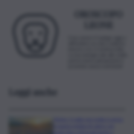
OROSCOPO
LEONE
Il tuo umore ti spinge oggi a
diffondere un sano realismo
intorno a te, ti sentirai utile.
La tua energia sale alle stelle,
potrai vivere pienamente il
presente senza restrizioni!
Leggi anche
Meteo, il caldo non molla: in arrivo
la quarta ondata di calore con
punte fino a 40 gradi anche a