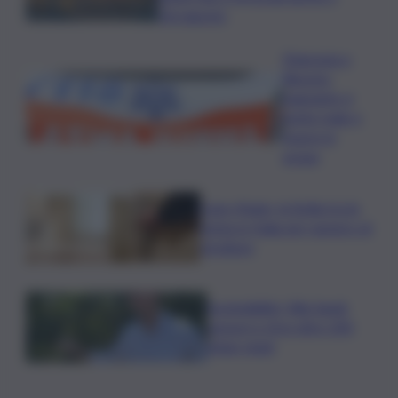
Ferragosto
Disgrazia a
Riposto:
bagnante si
sente male e
muore in
acqua
Case rifugio, la Sicilia tra le
prime in Italia per numero di
strutture
Sostenibilità, Villa Sandi:
sensori e IA in oltre 200
ettari vitati