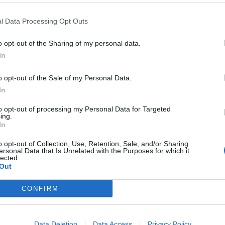
OROSCOPO VERGINE
l Data Processing Opt Outs
disposizione d’animo vi rende più piacevoli che mai, tutti i
o opt-out of the Sharing of my personal data.
onali sono possibili. Respirate più profondamente, questo vi
In
re la calma indispensabile ai cambiamenti che state
o opt-out of the Sale of my Personal Data.
In
to opt-out of processing my Personal Data for Targeted
ing.
In
o opt-out of Collection, Use, Retention, Sale, and/or Sharing
ersonal Data that Is Unrelated with the Purposes for which it
lected.
Out
CONFIRM
Data Deletion
Data Access
Privacy Policy