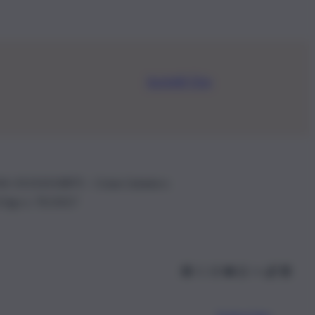
Iscriviti Ora
.IVA: 01153210875 – Cciaa Catania n.
 D.lgs n. 70/2017