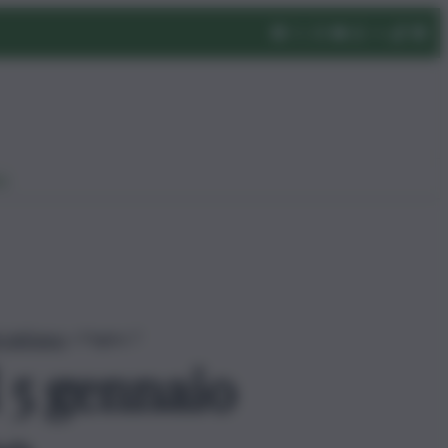
eo
 dell’anno
»
Pagina 7
 5 gennaio