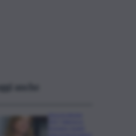
ggi anche
Verso le elezioni
2027, Palermo in
fermento: l’avanti
tutta di Varchi agita il