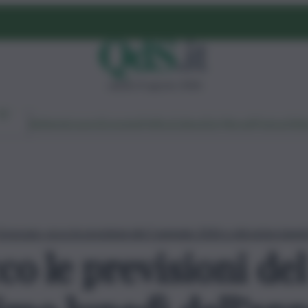
sabato 8 agosto 2026
Ambiente
Lavoro
Economia
Politica
Cultura
Dai Mercati
Podcast
Vid
roscopo, ecco le previsioni del 5 gennaio 2026 e del primo lunedì
o le previsioni del