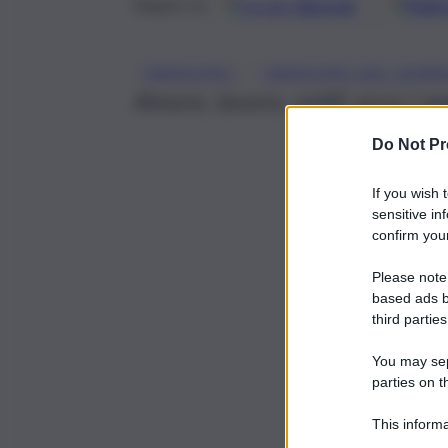
Google
Discover
Fonti 
Seguici su
, 
OROSCOPO
OROSCOPO DEL GIOR
Amore, lavoro, soldi: ecco i se
Do Not Pr
If you wish 
sensitive in
confirm your
Please note
based ads b
third parties
You may sepa
parties on t
This informa
Participants