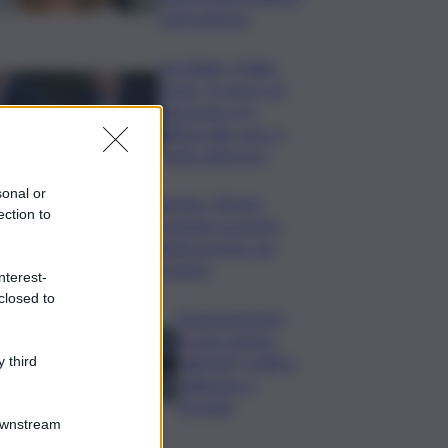
centrodestra
Joe Biden, il figlio
rivela: “Il cancro di
mio padre si è
diffuso alle ossa, è
molto doloroso”
sonal or
Zelensky: Stiamo
ection to
lavorando su nostra
balistica anche con
Leonardo
nterest-
closed to
Tamponamento
tra più vetture
sulla A29, traffico
 third
rallentato a
Torretta
Downstream