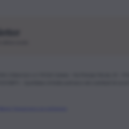
letter
le ultime novità
26 | Ediservice s.r.l. 95126 Catania – Via Principe Nicola, 22 – P
3210875 – Quotidiano di Sicilia usufruisce dei contributi di cui al
Alberto Tregua
Lavora con noi
Gerenza