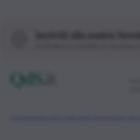
Iscriviti alla nostra News
Iscriviti alla nostra newsletter per non perdere 
© 20
0115
Chi Siamo
Fondazione Etica e Valori Marilù Tregua
Fondatore Carlo 