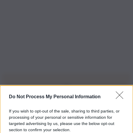
Do Not Process My Personal Information
Iscriviti alla nostra Newsletter
If you wish to opt-out of the sale, sharing to third parties, or
Iscriviti alla nostra newsletter per non perdere le ultime
processing of your personal or sensitive information for
novità
targeted advertising by us, please use the below opt-out
section to confirm your selection.
Iscriviti Ora