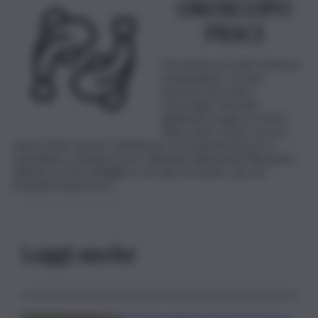
OROSCOPO
PESCI
Troverete un modo di intesa
insospettato con una
persona del vostro
entourage. Avevate
giudicato troppo in fretta…
Siete meno severi con voi
stessi. Siete stanchi. L’ottimismo e la spensieratezza vi
potrebbero rendere un po’ distratti, attenzione! Rimanete
attenti ai vostri obblighi e cercate di evitare i piccoli
incidenti di percorso.
Leggi anche