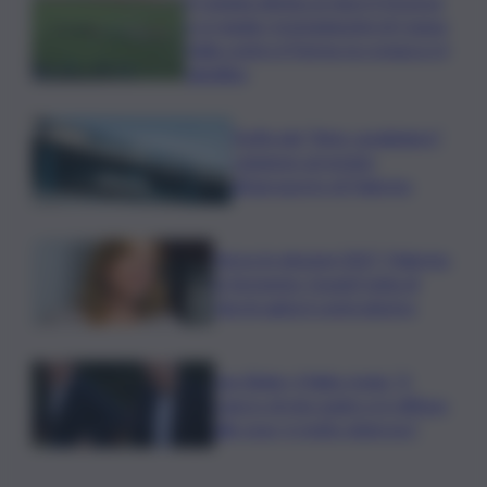
Il Catania elimina ai rigori il Vicenza
e si regala i trentaduesimi di Coppa
Italia contro il Parma: la cronaca e il
tabellino
Truffa del “finto carabiniere”,
catanese arrestato
all’aeroporto di Palermo
Verso le elezioni 2027, Palermo
in fermento: l’avanti tutta di
Varchi agita il centrodestra
Joe Biden, il figlio rivela: “Il
cancro di mio padre si è diffuso
alle ossa, è molto doloroso”