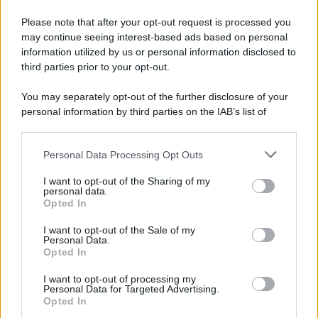
Please note that after your opt-out request is processed you
may continue seeing interest-based ads based on personal
information utilized by us or personal information disclosed to
third parties prior to your opt-out.
You may separately opt-out of the further disclosure of your
personal information by third parties on the IAB’s list of
© 2026 | Ediservice s.r.l. 95126 Catania – Via Principe
downstream participants.
Nicola, 22 – P.IVA: 01153210875 – Cciaa Catania n.
Personal Data Processing Opt Outs
This information may also be disclosed by us to third parties
01153210875 – Quotidiano di Sicilia usufruisce dei
on the IAB’s List of Downstream Participants that may further
contributi di cui al D.lgs n. 70/2017
I want to opt-out of the Sharing of my
disclose it to other third parties.
personal data.
Opted In
I want to opt-out of the Sale of my
Personal Data.
Chi Siamo
Opted In
Fondazione Etica e Valori Marilù Tregua
Fondatore Carlo Alberto Tregua
Lavora con noi
I want to opt-out of processing my
Personal Data for Targeted Advertising.
Gerenza
Opted In