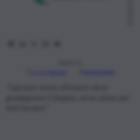
20
26,
15:
35
Seguici su
Google
Discover
Fonti preferite
“I giovani vanno all’estero dove
guadagnano il doppio, serve piano per
farli tornare”