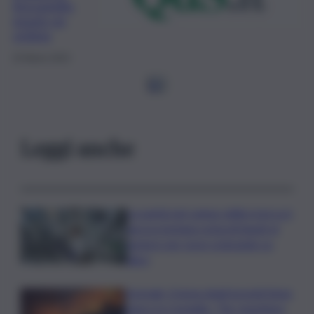
Acicastello,
muore un
ciclista
25 Marzo 2023
1
2
Leggi anche
La parità nel campo della ricerca è
ancora lontana ostacoli legati al
genere per nove scienziate su
dieci
Acireale, il tema degli incendi tiene
banco in Consiglio. “Far rispettare