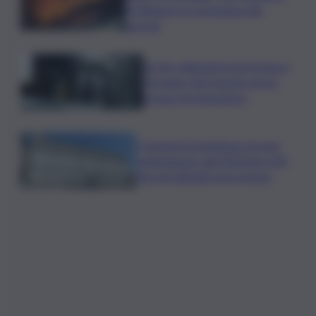
l’ordinanza su scerbatura dei
terreni”
Siccità, abitazioni senz’acqua a
Terrasini. Dal Comune arriva
bypass di emergenza
I Governi promettono ma non
mantengono: dal 2020 ben 550
decreti attuativi non emessi