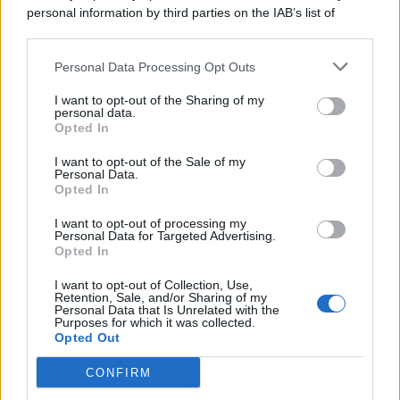
personal information by third parties on the IAB’s list of
© 2026 | Ediservice s.r.l. 95126 Catania – Via Principe
downstream participants.
Nicola, 22 – P.IVA: 01153210875 – Cciaa Catania n.
Personal Data Processing Opt Outs
This information may also be disclosed by us to third parties
01153210875 – Quotidiano di Sicilia usufruisce dei
on the IAB’s List of Downstream Participants that may further
contributi di cui al D.lgs n. 70/2017
I want to opt-out of the Sharing of my
disclose it to other third parties.
personal data.
Opted In
I want to opt-out of the Sale of my
Personal Data.
Chi Siamo
Opted In
Fondazione Etica e Valori Marilù Tregua
Fondatore Carlo Alberto Tregua
Lavora con noi
I want to opt-out of processing my
Personal Data for Targeted Advertising.
Gerenza
Opted In
I want to opt-out of Collection, Use,
Retention, Sale, and/or Sharing of my
Personal Data that Is Unrelated with the
Purposes for which it was collected.
Opted Out
Scarica l’app
CONFIRM
Privacy Policy
Preferenze Privacy