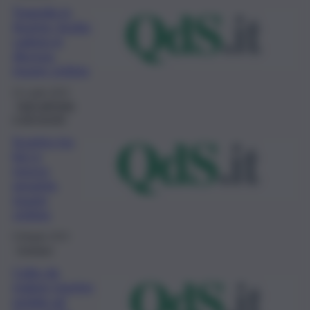
Tragedia in
Austria, brutta
caduta in
discesa:
muore ciclista
22 Luglio 2023
Fatti dall’Italia
e dal mondo
Scontro tra
bici e
mezzo
pesante,
muore
ciclista
8 Maggio 2023
Cronaca
Colto da
malore mentre
pedala ad