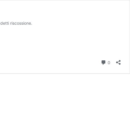
detti riscossione.
Commenti
0