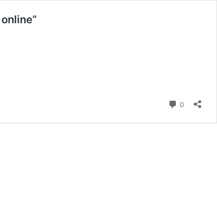
online”
Commenti
0