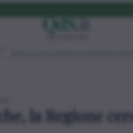
sabato 8 agosto 2026
Ambiente
Lavoro
Economia
Politica
Cultura
Dai Mercati
Podcast
Vid
perti
che, la Regione cer