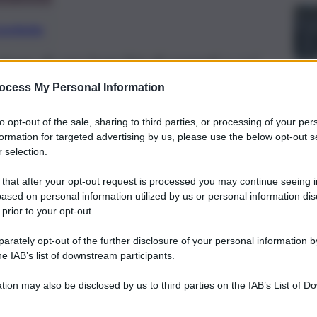
preferite
one di una long list di esperti a cui
i e delle caretteristiche richieste.
ocess My Personal Information
mmissioni d’esame con sede a Catania,
to opt-out of the sale, sharing to third parties, or processing of your per
formation for targeted advertising by us, please use the below opt-out s
 selection.
 that after your opt-out request is processed you may continue seeing i
ased on personal information utilized by us or personal information dis
 prior to your opt-out.
rately opt-out of the further disclosure of your personal information by
he IAB’s list of downstream participants.
tion may also be disclosed by us to third parties on the IAB’s List of 
 that may further disclose it to other third parties.