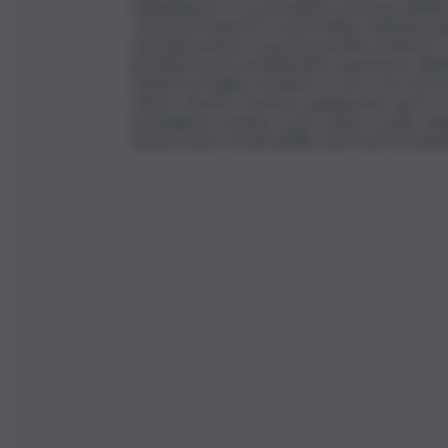
equipollente e, se posseduta, iscrizione all’al
concerne l’esperto in storia delle tradizioni p
specializzazione in questa specifica materia e
pertinenza ed eventuali altre esperienze dida
l’esperto in lingue straniere si cerca chi conos
cinese. ebraico, francese, giapponese, greco, i
portoghese, rumeno, russo, serbo-croato, spa
anche essere iscritti all’albo dei Periti ed Espe