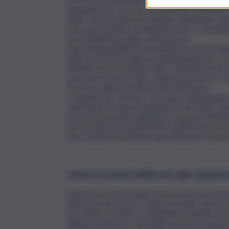
impedimento; ciascun componente nominato res
nelle convocazioni che saranno effettuate dal
che sarà adottato dal dipartimento e comunque n
di insediamento della commissione.
Gli eventuali affidamenti degli incarichi di 
delle specifiche esigenze del dipartimento, in r
d’esame ed in funzione delle competenze dei sogg
assumere l’incarico alle condizioni proposte. 
l’accesso agli incarichi previsti nell’avviso.
I requisiti per entrare a far parte della long l
dell’Unione Europea; godimento dei diritti civili
sentenza passata in giudicato; nessuna destit
per persistente insufficiente rendimento; ness
che ovviamente abbiano dei titoli per il ruolo d
Laurea e iscrizione all’Albo per ogni categoria
L’esperto in archeologia dovrà essere in posses
dottorato di ricerca, o titolo di studio estero
nei settori scientifico-disciplinari di ambito ar
diploma di laurea e specializzazione in storia de