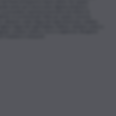
bo dei Periti ed Esperti in Opere d’Arte. Per quanto
opolari anche qui si dovrà avere diploma di laurea e
, se posseduta, esperienza lavorativa nel settore di
ttiche e/o professionali. Infine per quanto concerne
ce: albanese, arabo; lingua dei segni americana, catalano,
nglese, lingua dei segni italiana, maltese, olandese, polacco,
gnolo, svedese, tedesco, turco e ungherese. Bisognerà
rti Traduttori e Interpreti.