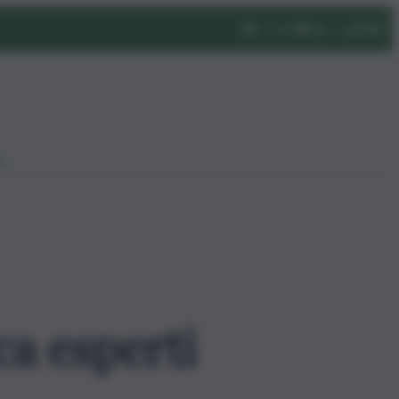
eo
ca esperti