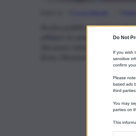
Google
Discover
Fonti 
Seguici su
Avviso pubblico per la costituzi
affidare la valutazione dei titol
Do Not Pr
Verranno istituite quattro co
If you wish 
Enna, Messina e Palermo
sensitive in
confirm your
Please note
based ads b
third parties
You may sepa
parties on t
This informa
Participants