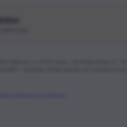
letter
le ultime novità
26 | Ediservice s.r.l. 95126 Catania – Via Principe Nicola, 22 – P
3210875 – Quotidiano di Sicilia usufruisce dei contributi di cui al
Alberto Tregua
Lavora con noi
Gerenza