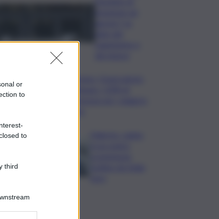
l’assegno di
inclusione ad
agosto? Le
date del
pagamento e
dei rinnovi
Turismo, Osservatorio
sonal or
Telepass: +20% di
ection to
interesse per i viaggi in
auto
nterest-
Palermo, rapina
closed to
in un centro
scommesse:
bottino da 5mila
 third
euro
Downstream