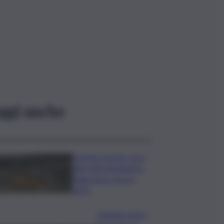
ggi anche
Caretta caretta, circa
280 nidi individuati in
Italia dopo record
2025
Quando arriva