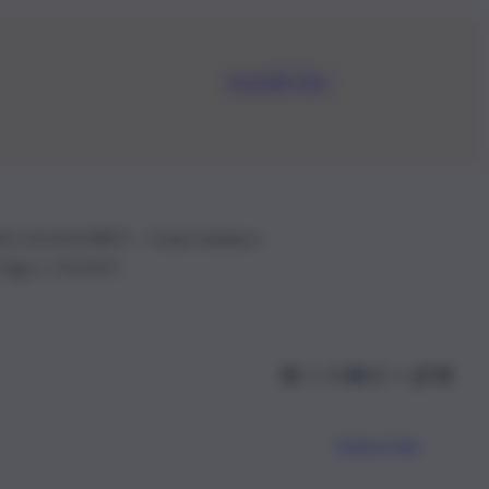
Iscriviti Ora
.IVA: 01153210875 – Cciaa Catania n.
 D.lgs n. 70/2017
Scarica l’app