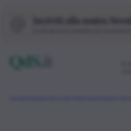
Iscriviti alla nostra News
Iscriviti alla nostra newsletter per non perdere 
© 20
0115
Chi Siamo
Fondazione Etica e Valori Marilù Tregua
Fondatore Carlo 