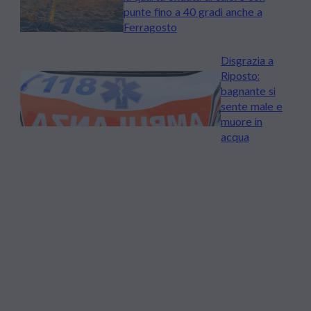
punte fino a 40 gradi anche a
Ferragosto
Disgrazia a
Riposto:
bagnante si
sente male e
muore in
acqua