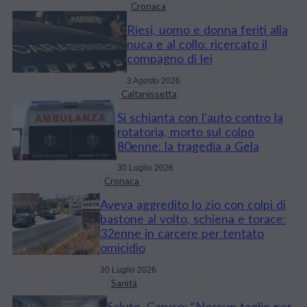
Cronaca
Riesi, uomo e donna feriti alla
nuca e al collo: ricercato il
compagno di lei
3 Agosto 2026
Caltanissetta
Si schianta con l’auto contro la
rotatoria, morto sul colpo
80enne: la tragedia a Gela
30 Luglio 2026
Cronaca
Aveva aggredito lo zio con colpi di
bastone al volto, schiena e torace:
32enne in carcere per tentato
omicidio
30 Luglio 2026
Sanità
Salute, Caruso: “Nessun taglio per