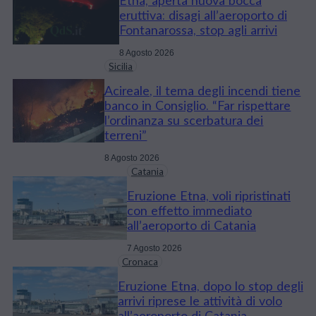
Etna, aperta nuova bocca
eruttiva: disagi all’aeroporto di
Fontanarossa, stop agli arrivi
8 Agosto 2026
Sicilia
Acireale, il tema degli incendi tiene
banco in Consiglio. “Far rispettare
l’ordinanza su scerbatura dei
terreni”
8 Agosto 2026
Catania
Eruzione Etna, voli ripristinati
con effetto immediato
all’aeroporto di Catania
7 Agosto 2026
Cronaca
Eruzione Etna, dopo lo stop degli
arrivi riprese le attività di volo
all’aeroporto di Catania