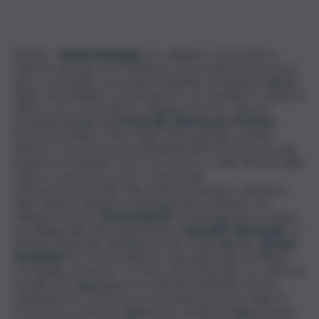
ROMA –
Banda ultralarga
per collegare i siti turistici e
culturali, una rete wi-fi federata con un sistema di accesso
unico, accessibile con il sistema pubblico di identità digitale
(Spid), dati pubblici e privati aperti, con standard e regole di
utilizzo che consentano lo sviluppo di servizi. Questi i
principali impegni del
Protocollo d’intesa per il turismo
firmato da Mibact-Mise-Agid. Entro gennaio saranno
attivate 3 sperimentazioni di allestimenti di reti wi-fi: nelle
grandi aree balneari, nei 51 siti Unesco e nelle 18 città della
cultura, in aeroporti, porti e autostrade.
A firmare il protocollo nella sede del ministero dei beni e
delle attività culturali il sottosegretario al Mibact con
delega al turismo
Dorina Bianchi
, il sottosegretario al Mise
con delega alle telecomunicazioni,
Antonello Giacomelli
, e il
direttore generale dell’Agenzia per l’Italia digitale,
Antonio
Samaritani
. Per Dorina Bianchi, sottosegretario al Mibact
con delega al turismo: “La firma del protocollo è un ulteriore
tassello che aggiungiamo al cammino dell’Italia verso il
cambiamento e al processo di modernizzazione della Pa.
Creeremo un sistema digitale che renderà maggiormente