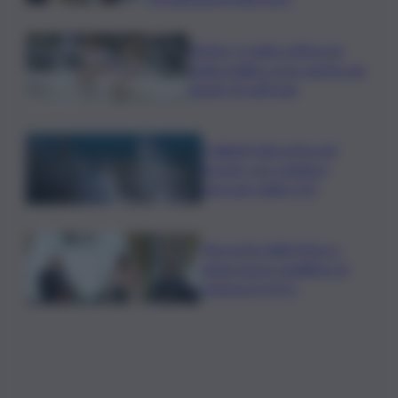
Meteo, il caldo soffoca la
Sicilia: bollino rosso anche per
lunedì 10 sull’Isola
Il digital twin entra nei
boschi: così cambia il
mercato della CO2
L’Accordo della Mecca
punta nuovo equilibrio di
potenza in M.O.