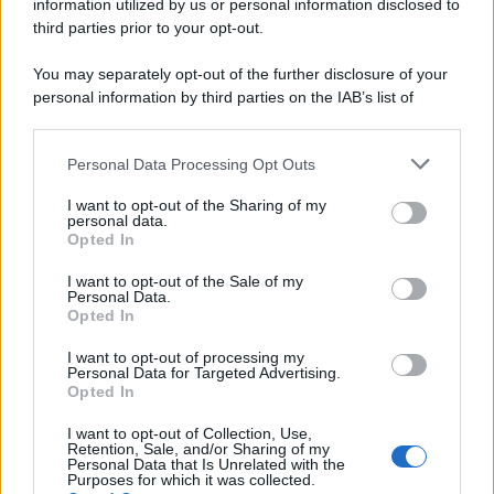
information utilized by us or personal information disclosed to
third parties prior to your opt-out.
You may separately opt-out of the further disclosure of your
personal information by third parties on the IAB’s list of
© 2026 | Ediservice s.r.l. 95126 Catania – Via Principe
downstream participants.
Nicola, 22 – P.IVA: 01153210875 – Cciaa Catania n.
Personal Data Processing Opt Outs
This information may also be disclosed by us to third parties
01153210875 – Quotidiano di Sicilia usufruisce dei
on the IAB’s List of Downstream Participants that may further
contributi di cui al D.lgs n. 70/2017
I want to opt-out of the Sharing of my
disclose it to other third parties.
personal data.
Opted In
I want to opt-out of the Sale of my
Personal Data.
Chi Siamo
Opted In
Fondazione Etica e Valori Marilù Tregua
Fondatore Carlo Alberto Tregua
Lavora con noi
I want to opt-out of processing my
Personal Data for Targeted Advertising.
Gerenza
Opted In
I want to opt-out of Collection, Use,
Retention, Sale, and/or Sharing of my
Personal Data that Is Unrelated with the
Purposes for which it was collected.