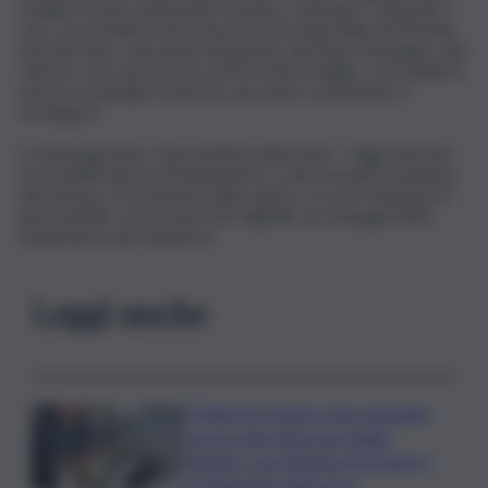
fruibile il nostro patrimonio artistico, naturale e culturale e
che ci permetterà di promuovere il brand Italia nel Mondo.
Il protocollo è una parte integrante del Piano Strategico del
Turismo, che sarà pronto entro la fine di luglio, e nel quale le
nuove tecnologie ricoprono una parte consistente e
strategica”.
Il sottosegretario Giacomelli ha affermato: “Oggi Internet
sta modificando profondamente e velocemente il business
del turismo e la fruizione della cultura: occorre integrare il
più possibile i servizi perché il digitale accompagni tutta
l’esperienza del visitatore”.
Leggi anche
A Palermo il primo volo nazionale
con un cane di grossa taglia:
Geppino, uno Sharpei di 13 anni, il
protagonista indiscusso