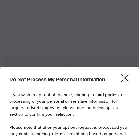
Do Not Process My Personal Information
Iscriviti alla nostra Newsletter
If you wish to opt-out of the sale, sharing to third parties, or
Iscriviti alla nostra newsletter per non perdere le ultime
processing of your personal or sensitive information for
novità
targeted advertising by us, please use the below opt-out
section to confirm your selection.
Iscriviti Ora
Please note that after your opt-out request is processed you
may continue seeing interest-based ads based on personal