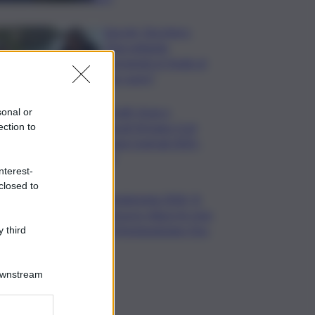
Guccini, Zucchero:
“Stai soltando
dormendo in fondo al
mio cuore”
Contratti, Aran e
sonal or
sindacati firmano Ccnl
ection to
Funzioni Centrali 2025-
2027
nterest-
closed to
Vendemmia 2026, R.
Abruzzo riduce le rese
di Montepulciano Doc
 third
Downstream