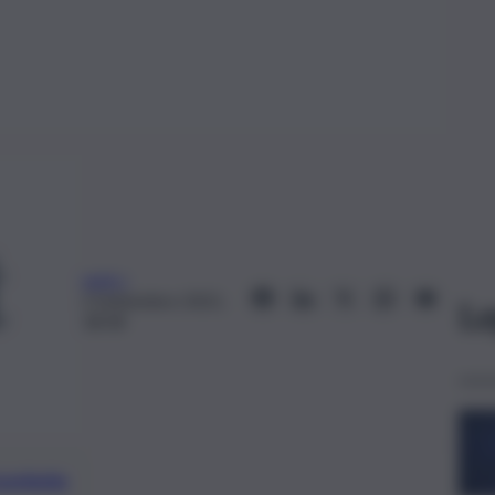
web-j
3 Settembre 2021,
Le
18:58
preferite