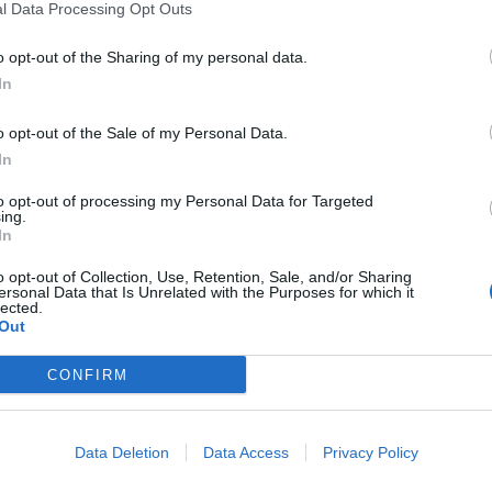
l Data Processing Opt Outs
o opt-out of the Sharing of my personal data.
In
 fatto della stessa pasta dei sogni. Un film-monstre,
 pieno di sabbia, insetti assassini, spezie, elicotteri a forma di
o opt-out of the Sale of my Personal Data.
to di Mitra e ovviamente quel deserto ‘che si porta via i
In
to opt-out of processing my Personal Data for Targeted
uolo di una sorta di nuovo Cristo, di iniziato, di nome Paul
ing.
In
 Herbert
, già portato sul grande schermo da
David Lynch
,
o opt-out of Collection, Use, Retention, Sale, and/or Sharing
tembre
, è ambientato in un molto lontano futuro (si parla del
ersonal Data that Is Unrelated with the Purposes for which it
s
(Oscar Isaac), padre di Paul, abbia l’incarico di governare
lected.
luogo dal quale scaturisce naturalmente La Spezia,
Out
bbia, che conferisce strani poteri.
CONFIRM
to si trasferisce su Dune insieme alla concubina Lady
oi più fidati consiglieri. Arrakis non è certo un luogo facile,
le, chiamata Fremen è stata aspramente contesa per
controllo de la Spezia. Ma coloro che cercano di
Data Deletion
Data Access
Privacy Policy
itale del pianeta, alle tempeste di sabbia della forza degli
e hanno una bocca grande come uno stadio.