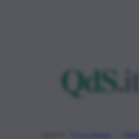
Google
Discover
Fonti 
Seguici su