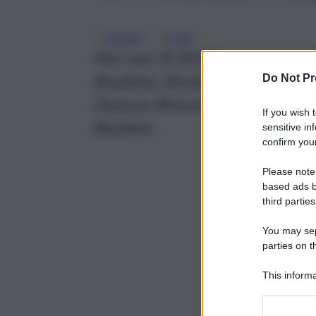
, 
CINEMA
DUNE
Nel cast di DUNE anche Josh B
Bautista, Zendaya, Chen Chan
Do Not Pr
Duncan-Brewster, Charlotte R
If you wish 
Bardem.
sensitive in
confirm your
Please note
based ads b
third parties
You may sepa
parties on t
This informa
Participants