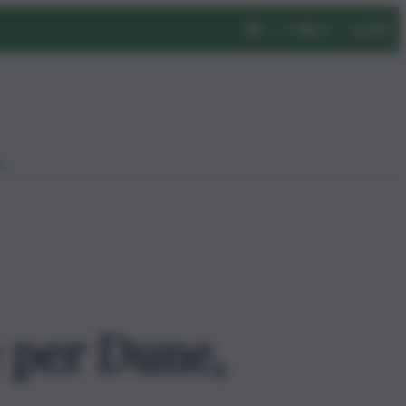
eo
 per Dune,