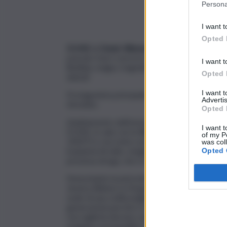
Persona
I want t
Opted 
DUNE
di
Denis Villeneuve
è un blockbuster 4.0
passato fuori concorso al
Festival di Venezia
,
I want t
libellula, magia, tragedia greca, religione, cul
Opted 
deboli’.
I want 
Protagonista principale Timothée Chalamet nel r
Advertis
Atreides.
Opted 
Adattamento dell’omonimo romanzo di
Frank
I want t
DUNE, in sala con la Warner Bros
dal 16 set
of my P
10037) e racconta come il
Duca Leto Atreide
was col
il pianeta Arrakis, meglio noto come Dune, un 
Opted 
preziosa droga, che si trova mischiata nella sa
Nonostante la pericolosità di tale incarico, Le
Jessica (Rebecca Ferguson), al figlio Paul e i su
sede di una civiltà indigena, guerriera e lea
generazioni perché lì si può appunto avere il 
raccoglierla devono sopravvivere al caldo inosp
uragani e ai monolitici vermi delle sabbia ch