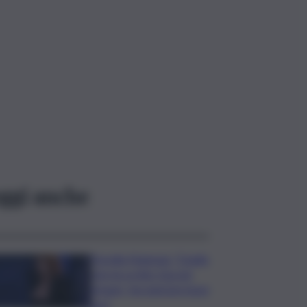
ggi anche
Fiorella Mannoia: “Quello
che ha scritto Guccini
rimane, facciamone buon
uso”