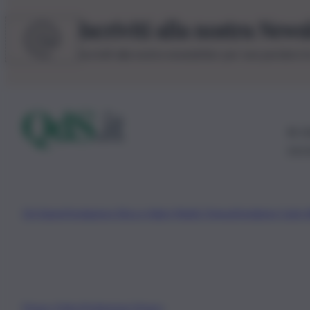
Iscriviti alla nostra News
Iscriviti alla nostra newsletter per non perdere 
© 20
0115
Chi Siamo
Fondazione Etica e Valori Marilù Tregua
Fondatore Carlo 
Privacy Policy
Preferenze Privacy