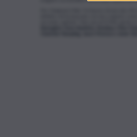
Per Chalamet il film “è il lavoro di una vita. M
definire chi ha lavorato con me a questo come mie
secondo capitolo”. Nel cast di DUNE, girato i
Skarsgård, Dave Bautista, Zendaya, Chen Cha
Charlotte Rampling, Jason Momoa e Javier B