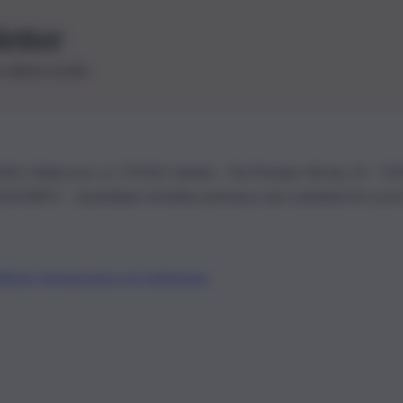
letter
le ultime novità
26 | Ediservice s.r.l. 95126 Catania – Via Principe Nicola, 22 – P
3210875 – Quotidiano di Sicilia usufruisce dei contributi di cui al
Alberto Tregua
Lavora con noi
Gerenza