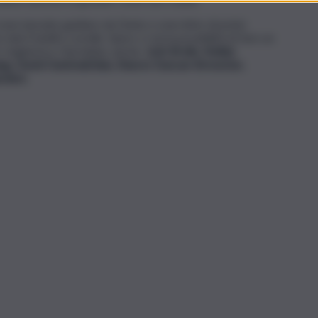
i sono lasciato guidare da Denis e sono lieto di poter
i fratelli e sorelle. Spero ci sia la possibilità di fare un
n Ungheria e Giordania, anche:
Josh Brolin, Stellan
ng, David Dastmalchian, Sharon Duncan-Brewster,
ardem.