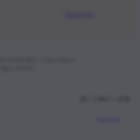
Iscriviti Ora
.IVA: 01153210875 – Cciaa Catania n.
 D.lgs n. 70/2017
Scarica l’app