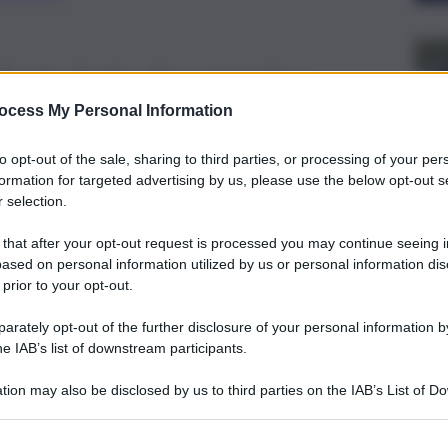
rolin, Stellan Skarsgård, Dave
g, David Dastmalchian, Sharon
ocess My Personal Information
ampling, Jason Momoa e Javier
to opt-out of the sale, sharing to third parties, or processing of your per
formation for targeted advertising by us, please use the below opt-out s
 selection.
 that after your opt-out request is processed you may continue seeing i
ased on personal information utilized by us or personal information dis
 prior to your opt-out.
rately opt-out of the further disclosure of your personal information by
he IAB’s list of downstream participants.
tion may also be disclosed by us to third parties on the IAB’s List of 
 that may further disclose it to other third parties.