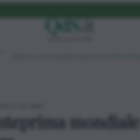
giovedì 6 agosto 2026
Ambiente
Lavoro
Economia
Politica
Cultura
Dai Mercati
Podcast
Vid
une, un cast stellare
anteprima mondiale