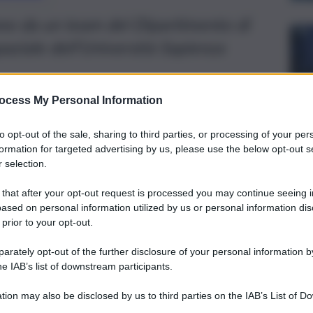
ano da un team del Dipartimento di
aziale dell’Università Sapienza
ocess My Personal Information
to opt-out of the sale, sharing to third parties, or processing of your per
formation for targeted advertising by us, please use the below opt-out s
 selection.
 that after your opt-out request is processed you may continue seeing i
ased on personal information utilized by us or personal information dis
 prior to your opt-out.
rately opt-out of the further disclosure of your personal information by
he IAB’s list of downstream participants.
ia meccanica e aerospaziale dell’
Università Sapienza di
tion may also be disclosed by us to third parties on the IAB’s List of 
ridrofobica per materiali da impiegare in “condizioni
 that may further disclose it to other third parties.