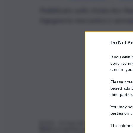
Pubblicato sulla rivista Acs N
Ingegneria meccanica e aerosp
Do Not Pr
If you wish 
sensitive in
confirm your
Please note
based ads b
third parties
You may sepa
parties on t
ROMA – Un team del Dipartimento di Ingegner
This informa
Roma
ha progettato una nuova superficie supe
Participants