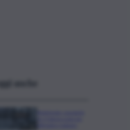
ggi anche
Bitdefender: popolarità
de L’Odissea usata per
diffondere malware