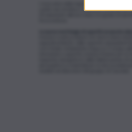
I ricercatori della Sapienza, attraverso simula
cavità: una struttura composita costituita da s
20 nanometri alla loro base è in grado di ripri
forza esterna.
La nuova morfologia di superfici proposta dal 
risolvere molti problemi che finora hanno limita
superidrofobiche: dalle superfici autopulenti 
con il facile rotolamento di gocce d`acqua sul
rimozione) a superfici a bassa frizione per la r
risparmio energetico); dalla fabbricazione di s
aeronautico) a materiali per la microcondens
studiati nei laboratori del gruppo di Casciola).