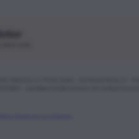
letter
le ultime novità
26 | Ediservice s.r.l. 95126 Catania – Via Principe Nicola, 22 – P
3210875 – Quotidiano di Sicilia usufruisce dei contributi di cui al
Alberto Tregua
Lavora con noi
Gerenza