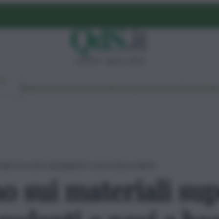
venerdì 7 agosto 2026
Ambiente
Lavoro
Economia
Politica
Cultura
Dai Mercati
Podcast
Vid
obici tra vetri autopulenti e navi a basso attrito
no sui materiali su