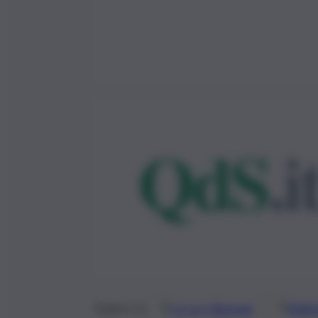
Google
Discover
Fonti 
Seguici su