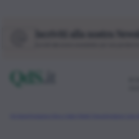
Iscriviti alla nostra News
Iscriviti alla nostra newsletter per non perdere 
© 20
0115
Chi Siamo
Fondazione Etica e Valori Marilù Tregua
Fondatore Carlo 