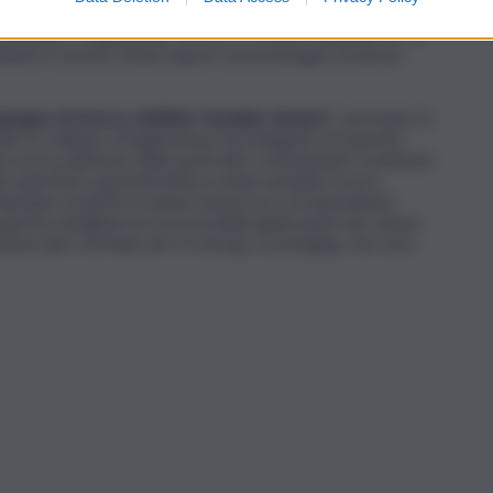
zioni al computer, hanno sviluppato una nuova tipologia di
canalature longitudinali con pori a sezione quadrata di 10-
stinare il cuscino d’aria/vapore senza bisogno di alcuna
gruppo di ricerca, definita “modular texture”
, permette di
to lo sviluppo di applicazioni tecnologiche di superfici
(la scarsa adesione delle particelle contaminanti combinata
la superficie superidrofobica rende semplice la loro
iduzione di attrito in imbarcazioni (col corrispondente
uperfici antighiaccio (con possibili applicazioni nel campo
azione (per esempio per lo energy scavenging, che sono