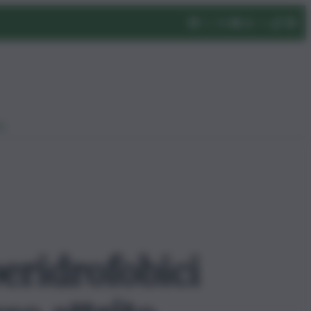
eo
peridrofobici