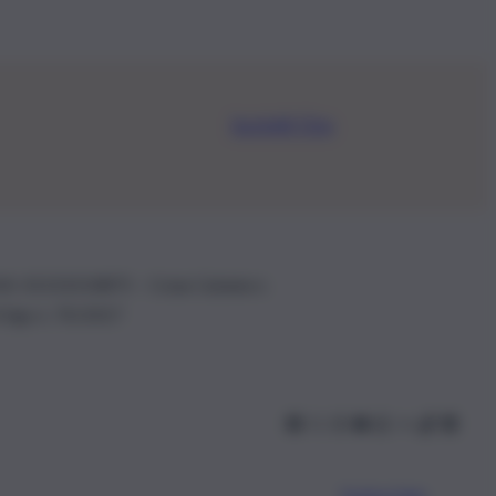
Iscriviti Ora
.IVA: 01153210875 – Cciaa Catania n.
 D.lgs n. 70/2017
Scarica l’app