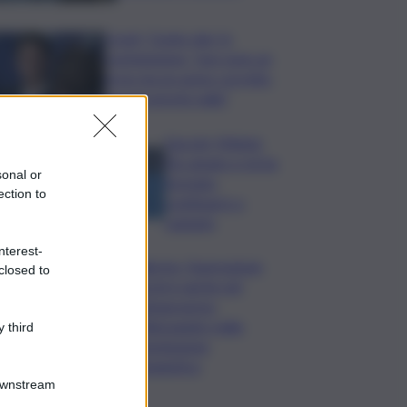
Covid, ‘Conte-day’ in
commissione: “non sono un
eroe ma un uomo corretto,
non troverete nulla”
Guccini, Meloni:
l’ho amato e mi ha
sonal or
formato,
ection to
continuerò a
cantarlo
nterest-
Palermo, l’operazione
closed to
Varchi è anche nel
Sottogoverno:
D’Alessandro nella
 third
commissione
Urbanistica
Downstream