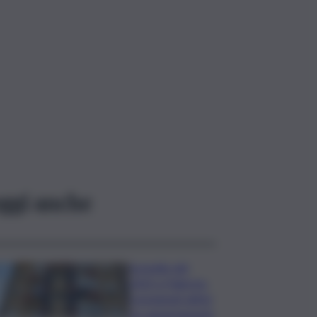
ggi anche
Incendio del
2023 a Palermo,
consegnati ultimi
tre appartamenti