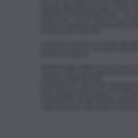
picco del carico elettrico tra il 3 e l’8% per o
nell’ottica della diminuzione delle emissioni di 
nella difesa contro le bombe d’acqua – che tan
tempi recenti – perché “i tetti e i terrazzi rap
ricoprirli di vegetazione permetterebbe di ass
nel sistema idrico della città”.
A settembre comincerà un corso per agli addetti
adatte per le coperture verdi alla Scuola dell
possono fare qualcosa.
Nell’ultima legge di Bilancio è stata inserita la
verde, una misura relativa agli investimenti de
coperture e di giardini pensili.
In particolare, per tutto il 2018, considerando 
lorda si detrae un importo pari al 36% delle 
unità immobiliare ad uso abitativo. Ci sono d
scoperte private di edifici esistenti, unità immo
realizzazione pozzi; realizzazione di coperture 