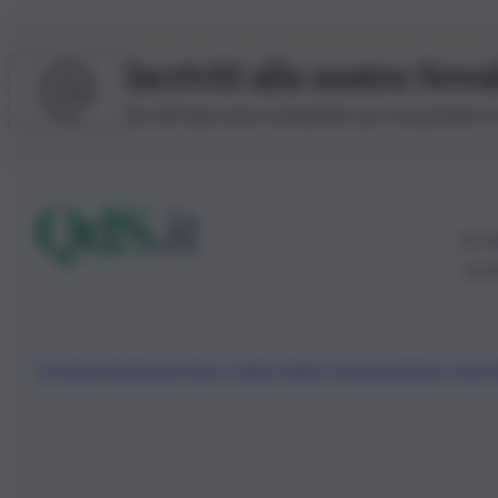
Iscriviti alla nostra News
Iscriviti alla nostra newsletter per non perdere 
© 20
0115
Chi Siamo
Fondazione Etica e Valori Marilù Tregua
Fondatore Carlo 