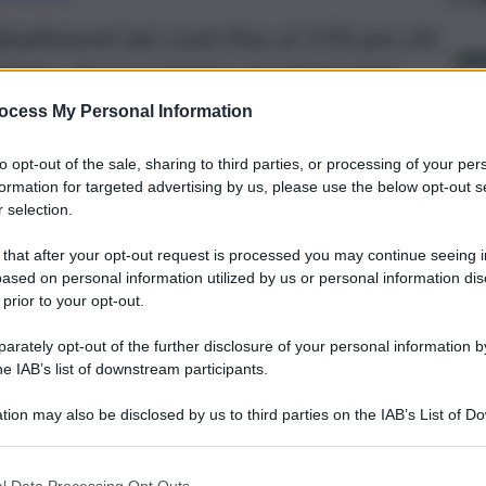
battimenti dei costi fino al 15% per chi
tazione. Ancora tempo per detrazioni
rture e giardini pensili
ocess My Personal Information
to opt-out of the sale, sharing to third parties, or processing of your per
formation for targeted advertising by us, please use the below opt-out s
 selection.
 that after your opt-out request is processed you may continue seeing i
ased on personal information utilized by us or personal information dis
 prior to your opt-out.
rately opt-out of the further disclosure of your personal information by
he IAB’s list of downstream participants.
tion may also be disclosed by us to third parties on the IAB’s List of 
 that may further disclose it to other third parties.
one per risparmiare fino al 15% in bolletta con
l Data Processing Opt Outs