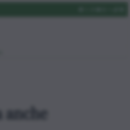
eo
a anche