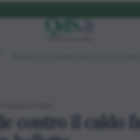
giovedì 6 agosto 2026
Ambiente
Lavoro
Economia
Politica
Cultura
Dai Mercati
Podcast
Vid
e risparmiare in bolletta
e contro il caldo f