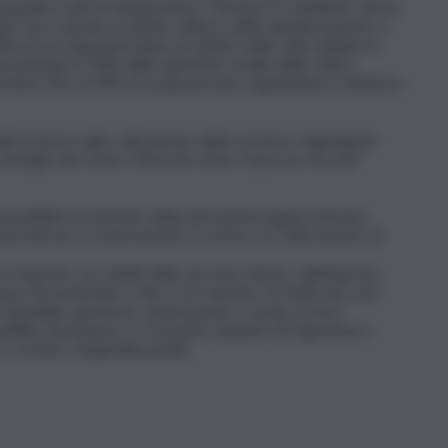
gni grado in più di temperatura”. Decisivo il contributo anche
gas serra, grazie al ridotto utilizzo della climatizzazione, e
te preoccupazioni hanno prodotto nelle città siciliane in
presentano il 20% della superficie totale delle città e
orbire fino al 50% di acqua piovana regolandone il deflusso
 ai lavori sulla coltivazione delle essenze vegetali più
e Energie del Centro Ricerche Enea Casaccia, ma tutti
 possibilità di usufruire della detrazione legata al bonus
i privati per la sistemazione a verde o la realizzazione di
le imposte sui redditi delle persone fisiche, dall’imposta
spese documentate e fino a un massimo di 5mila euro per
ue tipologie ammesse: sistemazione a verde di aree
biliari, pertinenze o recinzioni, impianti di irrigazione e
a verde e di giardini pensili.