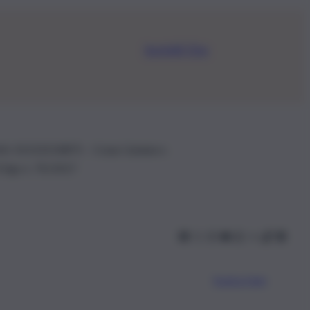
Iscriviti Ora
.IVA: 01153210875 – Cciaa Catania n.
 D.lgs n. 70/2017
Scarica l’app