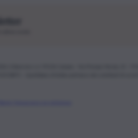
letter
le ultime novità
26 | Ediservice s.r.l. 95126 Catania – Via Principe Nicola, 22 – P
3210875 – Quotidiano di Sicilia usufruisce dei contributi di cui al
Alberto Tregua
Lavora con noi
Gerenza