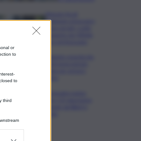
Ritenute fiscali
trattenute ai lavoratori
e non versate, scatta
sequestro da 700mila
euro nel Siracusano
sonal or
ection to
Ambiente: granchio blu,
ENEA testa metodo
rapido per estrarre
nterest-
chitina
closed to
Tartarughe marine:
oltre 115 deposizioni
 third
seguite dal Wwf in
Sicilia
Downstream