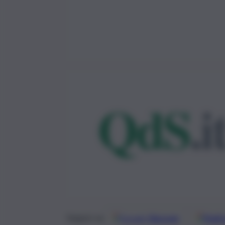
Google
Discover
Fonti 
Seguici su