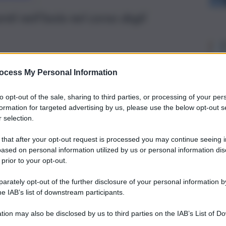
nti nell’Isola nel corso degli
ocess My Personal Information
to opt-out of the sale, sharing to third parties, or processing of your per
formation for targeted advertising by us, please use the below opt-out s
 selection.
 that after your opt-out request is processed you may continue seeing i
ased on personal information utilized by us or personal information dis
 prior to your opt-out.
rately opt-out of the further disclosure of your personal information by
he IAB’s list of downstream participants.
. Mettere tutto insieme non solo si può e si deve, ma è il
tion may also be disclosed by us to third parties on the IAB’s List of 
i primi paesi europei a pensare di mettere la tecnologia a
 that may further disclose it to other third parties.