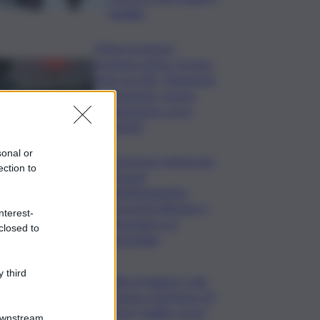
legalità
L’Etna e la nuova
eruzione estiva. Corsaro
(Ingv) al QdS: “Situazione
in evoluzione, nessun
collegamento con lo
Stromboli”
sonal or
Sorpreso a innescare
ection to
incendi
nell’Agrigentino,
arrestato 86enne: il
nterest-
piromane è ai
closed to
domiciliari
 third
Caldo in leggero calo:
domani e domenica 19
città in “bollino rosso”
Downstream