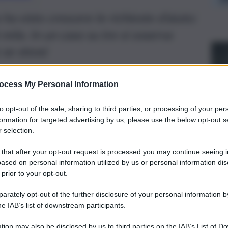
 ha visto crescere le richieste d’aiuto:
 mila. In un caso su tre si osserva
 se stessi
ocess My Personal Information
to opt-out of the sale, sharing to third parties, or processing of your per
formation for targeted advertising by us, please use the below opt-out s
 selection.
 that after your opt-out request is processed you may continue seeing i
ased on personal information utilized by us or personal information dis
 prior to your opt-out.
rately opt-out of the further disclosure of your personal information by
he IAB’s list of downstream participants.
l mattino, chiamano dalla Sicilia, precisamente dalla zona
tion may also be disclosed by us to third parties on the IAB’s List of 