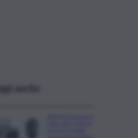
ggi anche
ASSIPOD porta per la
prima volta “Podcast
in Circolo” in Sicilia:
focus su Pino Puglisi e