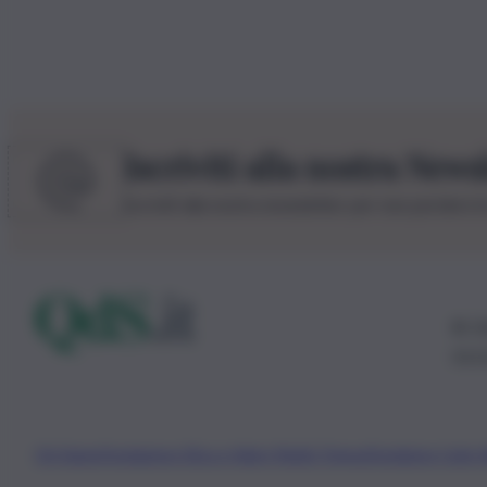
Iscriviti alla nostra News
Iscriviti alla nostra newsletter per non perdere 
© 20
0115
Chi Siamo
Fondazione Etica e Valori Marilù Tregua
Fondatore Carlo 