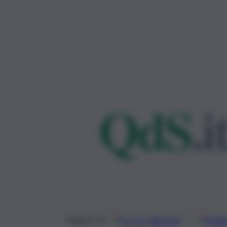
Google
Discover
Fonti 
Seguici su