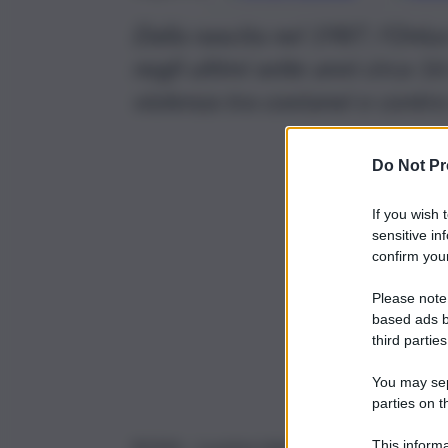
Dalla nascita nel 1987, l’Onlus
negli ultimi sette anni circa 16
violenza tra coetanei e contro
Do Not Pr
If you wish 
sensitive in
confirm your
Please note
based ads b
third parties
You may sepa
parties on t
ROMA – La prima telefonata arriva alle 8:05 de
This informa