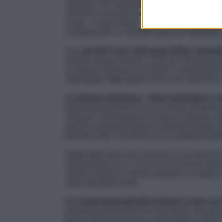
volontari. Per rispondere in maniera immediata
1.96.96 è cresciuta una piattaforma di ascolto
social – e nuove linee come il 114 Emergenza I
e adolescenti, e 116.000, la linea di riferime
Solo
nel 2017 sono stati quasi 4.300 i casi ges
tramite la linea 1.96.96, 1.301 da 114 Emergen
scomparsi inoltrate al 116.000. I contatti per
soprattutto dagli adolescenti, sono stati 5631.
La violenza domestica – fisica, psicologica e 
denunciata dal 50% di chi si è rivolto a Telefo
41% per 114 Emergenza Infanzia; 42% per segn
padre) i principali presunti responsabili delle s
bambini sotto i 10 anni di età, prevalentemente 
Negli ultimi anni, l’Associazione ha riscontrato
rappresenta circa 1 caso su 10. Le forme più 
violenza all’interno di una relazione di coppia
anche gli adolescenti.
In crescita anche gli atti di violenza contro se 
nell’ultimo biennio (il 6,1% del totale). Solo n
hanno offerto sostegno e intervento in 118 casi