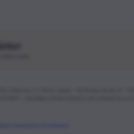
letter
le ultime novità
26 | Ediservice s.r.l. 95126 Catania – Via Principe Nicola, 22 – P
3210875 – Quotidiano di Sicilia usufruisce dei contributi di cui al
Alberto Tregua
Lavora con noi
Gerenza