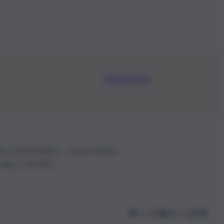
Iscriviti Ora
.IVA: 01153210875 – Cciaa Catania n.
 D.lgs n. 70/2017