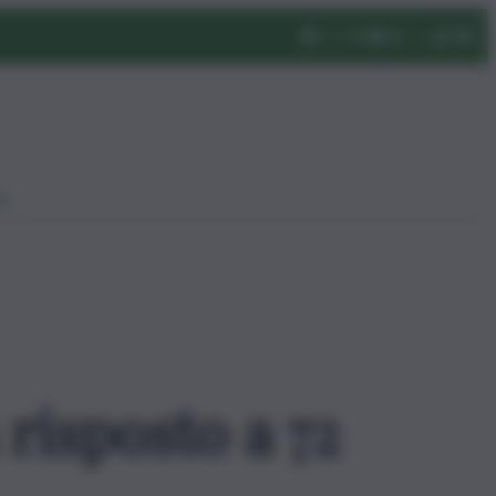
eo
 risposto a 72