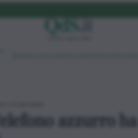
venerdì 7 agosto 2026
Ambiente
Lavoro
Economia
Politica
Cultura
Dai Mercati
Podcast
Vid
osto a 72 mila bambini
 Telefono azzurro ha