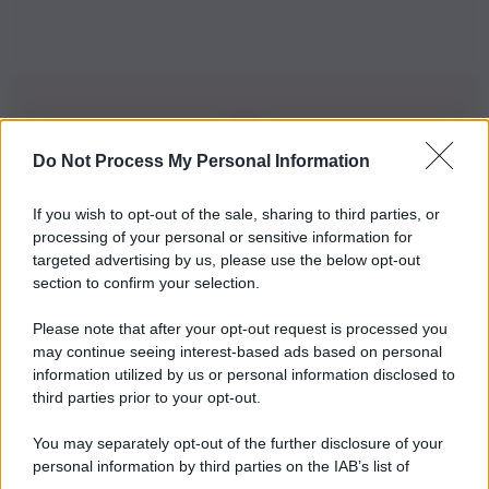
Do Not Process My Personal Information
Iscriviti alla nostra Newsletter
If you wish to opt-out of the sale, sharing to third parties, or
Iscriviti alla nostra newsletter per non perdere le ultime
processing of your personal or sensitive information for
novità
targeted advertising by us, please use the below opt-out
section to confirm your selection.
Iscriviti Ora
Please note that after your opt-out request is processed you
may continue seeing interest-based ads based on personal
information utilized by us or personal information disclosed to
third parties prior to your opt-out.
You may separately opt-out of the further disclosure of your
personal information by third parties on the IAB’s list of
© 2026 | Ediservice s.r.l. 95126 Catania – Via Principe