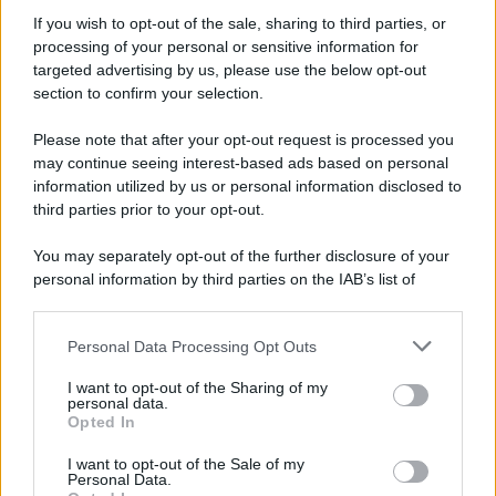
Iscriviti alla nostra Newsletter
If you wish to opt-out of the sale, sharing to third parties, or
Iscriviti alla nostra newsletter per non perdere le ultime
processing of your personal or sensitive information for
novità
targeted advertising by us, please use the below opt-out
section to confirm your selection.
Iscriviti Ora
Please note that after your opt-out request is processed you
may continue seeing interest-based ads based on personal
information utilized by us or personal information disclosed to
third parties prior to your opt-out.
You may separately opt-out of the further disclosure of your
personal information by third parties on the IAB’s list of
© 2026 | Ediservice s.r.l. 95126 Catania – Via Principe
downstream participants.
Nicola, 22 – P.IVA: 01153210875 – Cciaa Catania n.
Personal Data Processing Opt Outs
This information may also be disclosed by us to third parties
01153210875 – Quotidiano di Sicilia usufruisce dei
on the IAB’s List of Downstream Participants that may further
contributi di cui al D.lgs n. 70/2017
I want to opt-out of the Sharing of my
disclose it to other third parties.
personal data.
Opted In
I want to opt-out of the Sale of my
Personal Data.
Chi Siamo