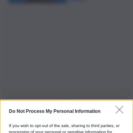
Do Not Process My Personal Information
Iscriviti alla nostra Newsletter
If you wish to opt-out of the sale, sharing to third parties, or
Iscriviti alla nostra newsletter per non perdere le ultime
processing of your personal or sensitive information for