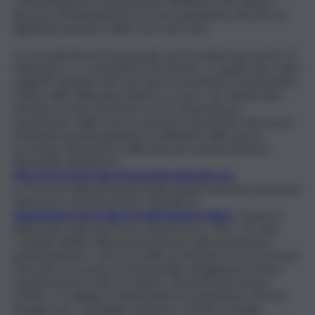
controdeduzioni, le graduatorie definitive ed il relativo
decreto di finanziamento, previa acquisizione del visto di
legittimità da parte della Corte dei Conti.
La seconda finestra temporale verrà avviata il prossimo 17
settembre e si concluderà il 30 ottobre. In quella fase, tutti i
soggetti ospitanti che non hanno presentato la domanda in
tempo utile nella prima finestra, ovvero che risulteranno
ammessi in fase istruttoria ma non finanziati per
esaurimento delle risorse, potranno presentare una nuova
domanda di partecipazione avvalendosi della stessa
procedura informatica utilizzata per la prima finestra,
disponibile all’indirizzo
http://www.tirociniprofessionali.ciapiweb.org
.
La ricevuta della domanda andrà quindi trasmessa via posta
elettronica certificata (Pec) all’indirizzo
dipartimento.lavoro@certmail.regione.sicilia.it
. L’avviso è
indirizzato a giovani in età compresa tra i 18 e i 35 anni
compiuti all’atto della presentazione della domanda di
partecipazione e, nel caso delle professioni in cui è previsto
il tirocinio o la pratica professionale obbligatoria, essere
regolarmente iscritto al registro dei praticanti presso
l’ordine o il collegio professionale di competenza. Ancora,
bisogna aver conseguito la laurea o il titolo di studio