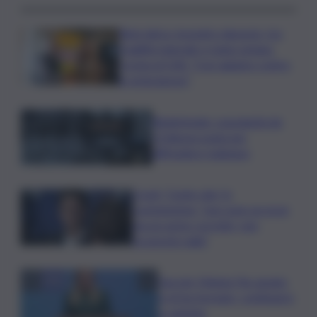
Rete idrica, incendi e dissesto, tra
fragilità naturale e mano umana.
Cocina al QdS: “Così agiamo contro
le emergenze”
Bitdefender: popolarità de
L’Odissea usata per
diffondere malware
Covid, ‘Conte-day’ in
commissione: “non sono un eroe
ma un uomo corretto, non
troverete nulla”
Guccini, Meloni: l’ho amato
e mi ha formato, continuerò
a cantarlo