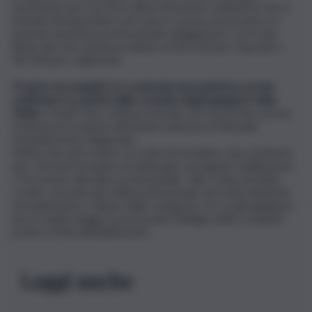
necessario per l’accesso alla professione ordinistica che si
intende intraprendere nel caso in cui non sia previsto un
periodo di pratica professionale obbligatoria, con il solo
limite del voto di laurea minimo di 90/110 per i laureati o
90/100 per i diplomati.
Proprio sui requisiti si è scatenata una polemica, poche
settimane fa, partita dalla consulta degli ingegneri della
Sicilia
e di altri otto ordini provinciali, che ha portato ad una
richiesta di revisione del bando inoltrata al Tribunale
Amministrativo Regionale.
Nell’occhio del ciclone, la scelta di escludere dal contributo
per i tirocini formativi chi abbia già conseguito l’abilitazione
e l’iscrizione all’ordine professionale. Tale scelta avrebbe
creato, secondo gli ordini professionali, una netta disparità
di trattamento a danno delle categorie, tra cui gli ingegneri,
per le quali la legge non prevede l’obbligo della compiuta
pratica ai fini dell’abilitazione.
Leggi anche