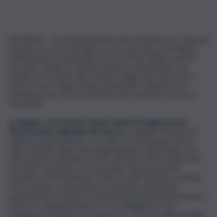
PALERMO – Sì al mantenimento del contributo per i giovani
laureati che a tirocinio già in corso dovessero conseguire
l’abilitazione professionale e/o l’iscrizione all’albo, purché
non siano titolari di rapporti di lavoro subordinato o di
partita Iva. Sì anche alla riduzione degli oneri burocratici
posti a carico degli ordini professionali e indicati come
condizione per il riconoscimento del contributo stesso ai
tirocinanti.
In seguito a un incontro tenuto lunedì 30 luglio presso
l’Assessorato regionale del Lavoro
, la Regione Siciliana ha
valutato positivamente e accolto le osservazioni mosse
dalla Consulta degli ordini degli ingegneri della Sicilia e da
otto ordini provinciali in merito ad alcuni articoli dell’avviso
20/2018, strumento che nel quadro del programma
operativo 2014-2020 del Fondo Sociale Europeo sostiene
la formazione e l’inserimento lavorativo dei giovani
professionisti in Sicilia con indennità di partecipazione pari a
600 euro mensili lordi per tirocini obbligatori e non
obbligatori di durata non superiore a 12 mesi nell’area delle