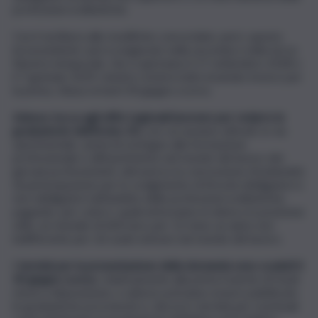
professioni ordinistiche.
Con il via libera alle modifiche concordate, però, questo
inconveniente sarà scongiurato nella seconda e nella terza
finestra temporale, che si apriranno il 17 settembre 2018 e
il 7 gennaio 2019, mentre resterà tutto invariato invece per
la prima, chiusa ormai il 30 giugno scorso.
Adesso tocca agli uffici regionali lavorare per redarre le
graduatorie dell’Avviso 20,
con cui saranno attivati, in via
sperimentale, azioni di sostegno alla formazione
professionale e all’inserimento nel mondo del lavoro dei
giovani professionisti, attraverso la concessione di indennità
di partecipazione per lo svolgimento di tirocini obbligatori e
non obbligatori nell’ambito delle professioni ordinistiche,
pagando, per coloro i quali entreranno in elenco in posizione
utile, un mensile di 600 euro per 12 mesi, un aiuto non
indifferente per chi vuole entrare nel mondo del lavoro.
I termini per la presentazione della domanda sono scaduti il
30 giugno scorso
, relativamente alla prima tranche di fondi
messi a disposizione, e adesso potranno essere pubblicate
le graduatorie provvisorie e, decorsi i termini per eventuali