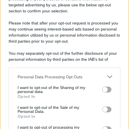
novità
targeted advertising by us, please use the below opt-out
section to confirm your selection.
Iscriviti Ora
Please note that after your opt-out request is processed you
may continue seeing interest-based ads based on personal
information utilized by us or personal information disclosed to
third parties prior to your opt-out.
You may separately opt-out of the further disclosure of your
personal information by third parties on the IAB’s list of
© 2026 | Ediservice s.r.l. 95126 Catania – Via Principe
downstream participants.
Nicola, 22 – P.IVA: 01153210875 – Cciaa Catania n.
Personal Data Processing Opt Outs
This information may also be disclosed by us to third parties
01153210875 – Quotidiano di Sicilia usufruisce dei
on the IAB’s List of Downstream Participants that may further
contributi di cui al D.lgs n. 70/2017
I want to opt-out of the Sharing of my
disclose it to other third parties.
personal data.
Opted In
I want to opt-out of the Sale of my
Personal Data.
Chi Siamo
Opted In
Fondazione Etica e Valori Marilù Tregua
Fondatore Carlo Alberto Tregua
Lavora con noi
I want to opt-out of processing my