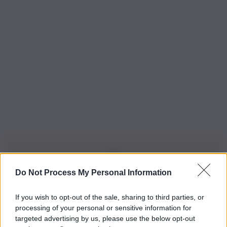
Do Not Process My Personal Information
Iscriviti alla nostra Newsletter
If you wish to opt-out of the sale, sharing to third parties, or
Iscriviti alla nostra newsletter per non perdere le ultime
processing of your personal or sensitive information for
novità
targeted advertising by us, please use the below opt-out