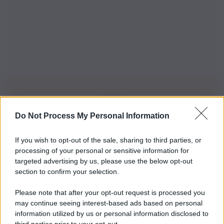
Do Not Process My Personal Information
Iscriviti alla nostra Newsletter
If you wish to opt-out of the sale, sharing to third parties, or
Iscriviti alla nostra newsletter per non perdere le ultime
processing of your personal or sensitive information for
novità
targeted advertising by us, please use the below opt-out
section to confirm your selection.
Iscriviti Ora
Please note that after your opt-out request is processed you
may continue seeing interest-based ads based on personal
information utilized by us or personal information disclosed to