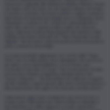
l’assessore regionale alle Attività produttive Mimmo Turano
che hanno visto da vicino ciò che questo istituto nel tempo
è riuscito a costruire. Ad essere partito a regime oramai un
laboratorio di avanzata tecnologia dove si sviluppano droni,
stampanti e scanner in 3D, virtual set cinematografici e
tanto altro ancora. Questa un’altra realtà che ha preso
corpo sulla base di alcuni finanziamenti del ministero della
Pubblica istruzione rientranti nel “Piano Nazionale Scuola
Digitale”. Già ad essere stata incassata la prima incassata la
prima commessa di prestigio.
La scuola sta infatti ragionando con i vertici della “Targa
Florio” per la realizzazione di un videogame che rievoca la
più antica corsa automobilistica. Con un drone sarà
ricostruito il tracciato di Cerda: “Una ricostruzione virtuale –
precisa Enzo Munna, progettista del laboratorio Itet
‘Caruso’ di Alcamo – che permetterà di realizzare un game
ad alta fedeltà e questo grazie alla nostra strumentazione e
alla preparazione dei ragazzi che lavorano nel laboratorio”.
Il laboratorio oggi si può considerare una sorta di vero e
proprio polo d’attrazione per l’intera Sicilia occidentale e
può diventare un valido supporto a scuole, università e