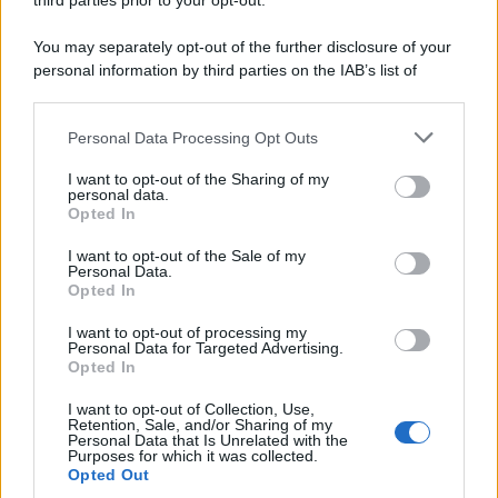
third parties prior to your opt-out.
You may separately opt-out of the further disclosure of your
personal information by third parties on the IAB’s list of
© 2026 | Ediservice s.r.l. 95126 Catania – Via Principe
downstream participants.
Nicola, 22 – P.IVA: 01153210875 – Cciaa Catania n.
Personal Data Processing Opt Outs
This information may also be disclosed by us to third parties
01153210875 – Quotidiano di Sicilia usufruisce dei
on the IAB’s List of Downstream Participants that may further
contributi di cui al D.lgs n. 70/2017
I want to opt-out of the Sharing of my
disclose it to other third parties.
personal data.
Opted In
I want to opt-out of the Sale of my
Personal Data.
Chi Siamo
Opted In
Fondazione Etica e Valori Marilù Tregua
Fondatore Carlo Alberto Tregua
Lavora con noi
I want to opt-out of processing my
Personal Data for Targeted Advertising.
Gerenza
Opted In
I want to opt-out of Collection, Use,
Retention, Sale, and/or Sharing of my
Personal Data that Is Unrelated with the
Purposes for which it was collected.
Opted Out
Scarica l’app