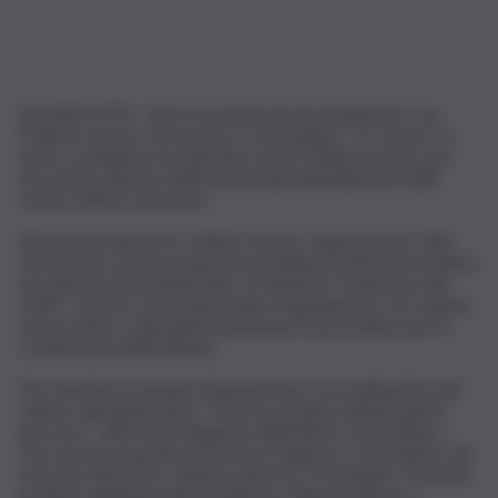
ALCAMO (TP) – Verso la nascita di una fondazione con
l’Istituto Tecnico Economico e Tecnologico “G. Caruso” in
testa. La Regione ha stanziato mezzo milione di euro per
far partire questa realtà presentata all’auditorium dello
stesso istituto alcamese.
Nascerà da qui un Its, istituto tecnico superiore per l’alta
formazione, la prima esperienza italiana di offerta formativa
terziaria professionalizzante. Si chiamerà “Emporium del
Golfo”, a breve sarà sottoscritto il regolamento e lo statuto
da un notaio e dopodichè partiranno le procedure per la
costituzione delle attività.
Per l’esattezza saranno finanziati due corsi nell’ambito del
settore agroalimentare: “A breve saranno istituiti questi
percorsi – afferma la dirigente dell’istituto, Enza Mione –
che saranno in grado di formare il ragazzo e immetterlo nel
mercato del lavoro, laddove davvero c’è bisogno”. Presenti
il rettore dell’università di Palermo, Fabrizio Micari, e