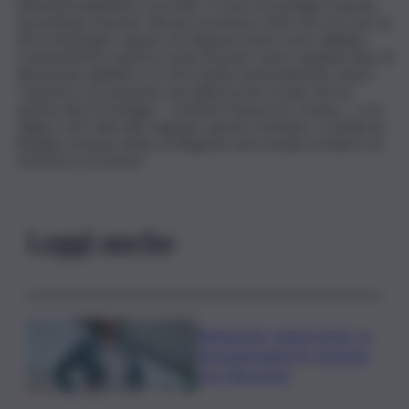
istituzioni pubbliche e private. Ci sono tecnologie in grado
ad esempio di poter rilevare presenze sotto terra in caso di
siti archeologici, oppure di mappare intere aree dall’alto,
consentendo in questo modo di poter avere qualsiasi tipo di
rilevazione dall’alto e in 3d in tempi estremamente veloci:
“Questa è sicuramente una delle poche scuole che ha
questa alta tecnologia – sostiene l’assessore Turano – e mi
auguro che tanti altri seguano questo esempio. La Sicilia ha
bisogno di spazi simili e la Regione sarà sempre al fianco di
chi lavora così bene”.
Leggi anche
Risoluzione ‘campo largo’ su
Giorgetti agita Pd, tensione
con i Riformisti