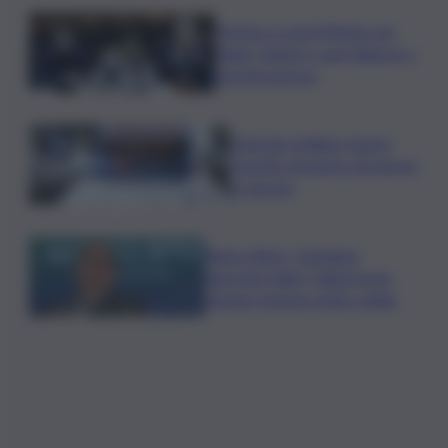
Vertice a casa Meloni con
Tajani, Salvini e Lupi: bilancio e
priorità ripresa
Operaio siciliano muore
travolto da lastre di marmo
a Carrara
Banco Bpm, Castagna:
Agricole Italia? Valuteremo,
ritengo fusione molto solida