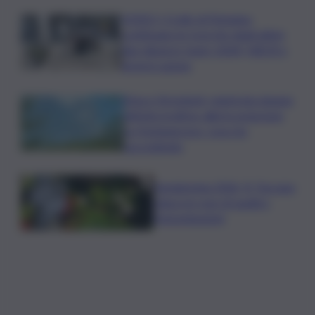
VIDEO | Crollo di Pistunina,
continuano le ricerche degli ultimi
due dispersi: team USAR, NBCR e
droni in azione
Etna e Stromboli, registrata doppia
attività eruttiva: allerta arancione
su Fontanarossa, cosa sta
succedendo
Vendemmia 2026, R. Toscana
riduce le rese di quattro
Denominazioni