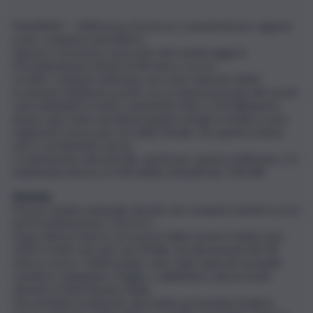
PALERMO – Differenze di prezzo consistenti per regione
e per comparto petrolifero.
Questo è un breve resoconto dei monitoraggi di
Prezzibenzina.it riferiti al 28 marzo scorso.
In tutti i comparti nell’Isola, non sono mancati i listini
economici (sebbene pochi), ma se alcuni prezziari del verde
sono diminuiti in modo consistente (sino a 50 millesimi in
alcuni casi), tanto nel diesel quanto nel gpl, in Sicilia si sono
registrati i prezzi più cari dello Stivale, ma questa notizia
non è certamente nuova.
La quotazione del petrolio, anche per questa settimana, si è
mantenuta intorno ai 100 dollari al barile (ieri 104,58).
Benzina
Prezzo medio nazionale rilevato nel comparto lunedì scorso
da Prezzibenzina.it 1,522 €/L.
Dopo diversi mesi in cui i prezzi della verde in Sicilia sono
stati in molti casi i più cari d’Italia, nei rilevamenti del 28
marzo scorso, i listini isolani, sono stati superati da quelli
censiti in Campania e Puglia, e addirittura, dai prezziari
rilevati in Friuli Venezia Giulia.
Dei sei listini monitorati, due hanno presentato livelli di