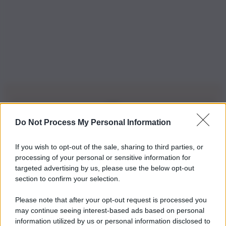
Do Not Process My Personal Information
Iscriviti alla nostra Newsletter
If you wish to opt-out of the sale, sharing to third parties, or
Iscriviti alla nostra newsletter per non perdere le ultime
processing of your personal or sensitive information for
novità
targeted advertising by us, please use the below opt-out
section to confirm your selection.
Iscriviti Ora
Please note that after your opt-out request is processed you
may continue seeing interest-based ads based on personal
information utilized by us or personal information disclosed to