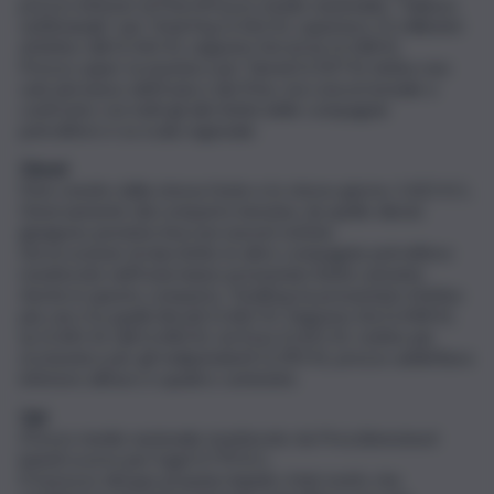
prezzo inferiori al Pmn (Prezzo medio nazionale). “Salasso
settimanale” per Total Erg (1,563 €), superiore 21 millesimi
al listino Q8 (1,542 €), seguono Eni ed Ip (1,538 €).
Prezzo super economico per Tamoil (1,507 €), listino non
solo più basso dell’Isola e del Pmn, ma concorrenziale a
confronto con tutti gli altri listini delle compagnie
petrolifere e su scala regionale.
Diesel
Pmn censito dalla stessa fonte e lo stesso giorno 1,422 €/L.
Diversamente dal comparto benzina, da quello diesel,
giungono pessime (ma non nuove) notizie.
Ad eccezione di due listini, le altre compagnie petrolifere
monitorate nell’Isola hanno presentato listini carissimi.
Anche in questo comparto, TotalErg ha presentato il listino
più caro fra quelli rilevati (1,465 €). Seguono Eni (1,458 €),
Ip (1,441 €) Q8 (1,440 €), ed Esso (1,421 €). Listino più
economico per gli Indipendenti (1,393 €), prezzo addirittura
inferiore all’euro e quattro centesimi.
Gpl
Prezzo medio nazionale monitorato da Prezzibenzina.it
lunedì scorso per il gpl 0,779 €/L.
È il prezzo del gas propano liquido, il leit motiv che