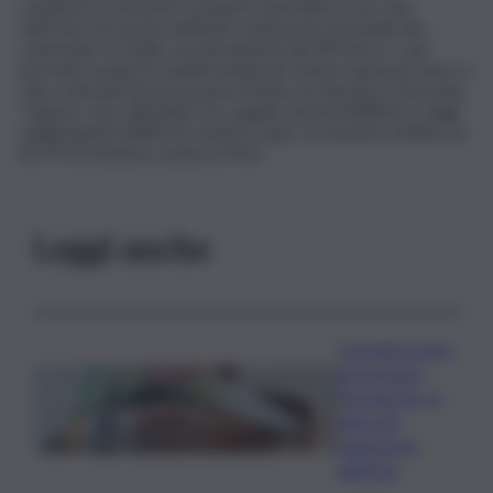
caratterizza da anni il comparto petrolifero non solo
nell’Isola, ma anche nell’intero panorama nazionale dei
carburanti. In Sicilia, nei rilevamenti del 28 marzo, i soli
prezziari isolani fra quelli monitorati, hanno superato l’euro e
otto centesimi (fa eccezione il listino Ip rilevato in Toscana).
“Salasso” per Q8 (0,821 €), seguito da Eni (0,808 €) e dagli
Indipendenti (0,805 €), mentre super economico il listino Ip
(0,774 €) inferiore anche al Pmn.
Leggi anche
L’assegno unico
arriva dopo
Ferragosto, le
date dei
pagamenti
dell’Inps