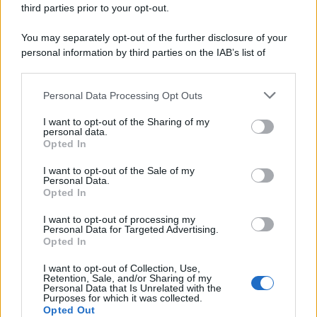
third parties prior to your opt-out.
You may separately opt-out of the further disclosure of your
personal information by third parties on the IAB’s list of
© 2026 | Ediservice s.r.l. 95126 Catania – Via Principe
downstream participants.
Nicola, 22 – P.IVA: 01153210875 – Cciaa Catania n.
Personal Data Processing Opt Outs
This information may also be disclosed by us to third parties
01153210875 – Quotidiano di Sicilia usufruisce dei
on the IAB’s List of Downstream Participants that may further
contributi di cui al D.lgs n. 70/2017
I want to opt-out of the Sharing of my
disclose it to other third parties.
personal data.
Opted In
I want to opt-out of the Sale of my
Personal Data.
Chi Siamo
Opted In
Fondazione Etica e Valori Marilù Tregua
Fondatore Carlo Alberto Tregua
Lavora con noi
I want to opt-out of processing my
Personal Data for Targeted Advertising.
Gerenza
Opted In
I want to opt-out of Collection, Use,
Retention, Sale, and/or Sharing of my
Personal Data that Is Unrelated with the
Purposes for which it was collected.
Opted Out
Scarica l’app