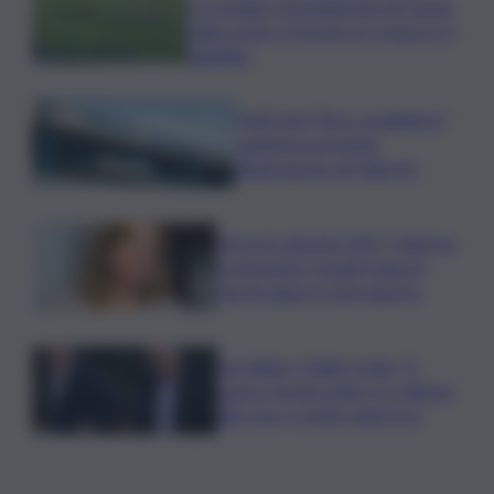
e si regala i trentaduesimi di Coppa
Italia contro il Parma: la cronaca e il
tabellino
Truffa del “finto carabiniere”,
catanese arrestato
all’aeroporto di Palermo
Verso le elezioni 2027, Palermo
in fermento: l’avanti tutta di
Varchi agita il centrodestra
Joe Biden, il figlio rivela: “Il
cancro di mio padre si è diffuso
alle ossa, è molto doloroso”