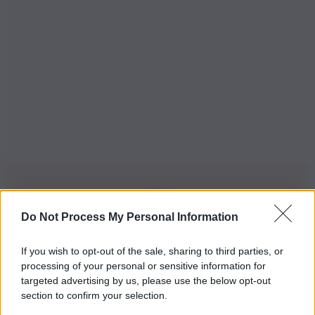
Do Not Process My Personal Information
Iscriviti alla nostra Newsletter
If you wish to opt-out of the sale, sharing to third parties, or
Iscriviti alla nostra newsletter per non perdere le ultime
processing of your personal or sensitive information for
novità
targeted advertising by us, please use the below opt-out
section to confirm your selection.
Iscriviti Ora