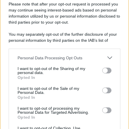
Please note that after your opt-out request is processed you
may continue seeing interest-based ads based on personal
information utilized by us or personal information disclosed to
third parties prior to your opt-out.
You may separately opt-out of the further disclosure of your
personal information by third parties on the IAB’s list of
© 2026 | Ediservice s.r.l. 95126 Catania – Via Principe
downstream participants.
Nicola, 22 – P.IVA: 01153210875 – Cciaa Catania n.
Personal Data Processing Opt Outs
This information may also be disclosed by us to third parties
01153210875 – Quotidiano di Sicilia usufruisce dei
on the IAB’s List of Downstream Participants that may further
contributi di cui al D.lgs n. 70/2017
I want to opt-out of the Sharing of my
disclose it to other third parties.
personal data.
Opted In
I want to opt-out of the Sale of my
Personal Data.
Chi Siamo
Opted In
Fondazione Etica e Valori Marilù Tregua
Fondatore Carlo Alberto Tregua
Lavora con noi
I want to opt-out of processing my
Personal Data for Targeted Advertising.
Gerenza
Opted In
I want to opt-out of Collection, Use,