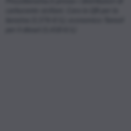
Prezzibenzina.it presso i distributori di
carburante siciliani. Cara la Q8 per la
benzina (1,576 €/L), economico Tamoil
per il diesel (1,418 €/L)