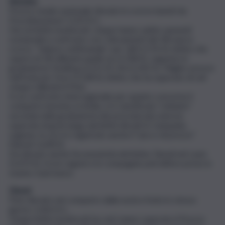
Benzina
Prezzo medio nazionale rilevato lo scorso lunedì da
Prezzibenzina.it 1,523 €/L.
Dei sei listini monitorati, cinque hanno subito aumenti
sostanziali a confronto con i rilevamenti del 28 marzo
scorso. “Salasso settimanale” per Q8 (1,576 €), listino che
supera di 18 millesimi quello Ip (1,558 €), seguono in
graduatoria TotalErg (1,551 €), Eni (1,542 €). Miglior prezzo
nell’Isola per Esso (1,528 €), listino che ha superato di soli
cinque millesimi il Pmn.
In un confronto interregionale per quanto concerne il
comparto benzina, la Sicilia, si è classificata “soltanto”
seconda nella graduatoria dei prezziari più onerosi,
superata di gran lunga dai listini rilevati in Campania,
regione, in cui si è registrato anche il “picco di prezzo”
(Tamoil 1,628 €).
Da rilevare anche l’economicità del listino Tamoil nel Lazio
(1,473 €), fra le regioni e le compagnie petrolifere prese in
esame, il più basso.
Diesel
Pmn rilevato nel comparto dalla nostra fonte lo stesso
giorno 1,426 €/L.
Cinque listini monitorati (su sei), hanno superato il Prezzo