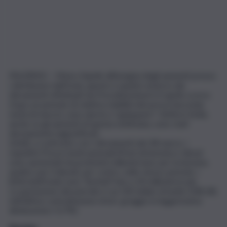
PALERMO – Mese d’aprile all’insegna degli aumenti presso
i distributori dell’Isola, questo è quanto emerso dai
rilevamenti effettuati da Prezzibenzina.it il 4 aprile scorso.
Dopo un periodo di relativa stabilità dei prezzi (seconda
metà di marzo), sono ripresi a “galoppare” i listini in Sicilia,
anche se gli aumenti di questa settimana, sono stati
decisamente ingiustificati.
Infatti, a confronto con i rilevamenti del 28 marzo, i
rispettivi Prezzi medi nazionali (Pmn) di benzina e diesel
sono aumentati di pochissimi millesimi (uno per la benzina,
quattro per il diesel), per contro, nello stesso periodo, i
listini (nell’Isola) sono “lievitati”sino a 30 millesimi in più.
La quotazione del petrolio è sui 100 dollari al barile (108,18),
nell’ultima contrattazione di ieri, greggio in leggerissima
diminuzione (-0,7%).