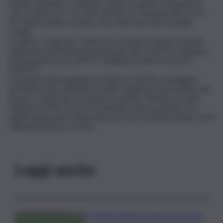
medio nazionale, e sebbene anche in questo comparto il
“picco di prezzo” sia stato rilevato in Campania (Eni 1,515
€), i listini isolani in media, sono stati i più cari fra quelli
censiti.
La Q8 ha “sbancato” anche nel comparto diesel, facendo
registrare nell’Isola il prezziario più alto (1,479 €). Seguono
in graduatoria Ip (1,459 €), TotalErg (1,453 €) ed Esso
(1,442 €).
La buona notizia giunge da Tamoil (1,418 €), compagnia
petrolifera che nell’Isola ha fatto registrare il prezziario più
basso, e molto più, ha esposto un listino inferiore di otto
millesimi al Pmn. Prezzo in assoluto il più economico fra
quelli monitorati in Piemonte per Esso (1,390 €), listino di 36
millesimi inferiore al Pmn.
Leggi anche
Il Catania elimina ai rigori il Vicenza